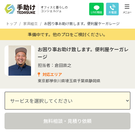
オフィスと暮らしの
コンシェルジュ
LINE相談
お電話
メニュー
トップ
家具組立
お困り事お助け致します。便利屋ケーガレージ
準備中です。他のプロをご検討ください。
お困り事お助け致します。便利屋ケーガレ
ージ
担当者：倉田直之
対応エリア
東京都
神奈川県
埼玉県
千葉県
静岡県
無料相談・見積り依頼