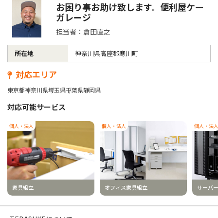
お困り事お助け致します。便利屋ケー
ガレージ
担当者：倉田直之
所在地
神奈川県高座郡寒川町
対応エリア
東京都
神奈川県
埼玉県
千葉県
静岡県
対応可能サービス
個人・法人
個人・法人
個人・法
家具組立
オフィス家具組立
サーバ