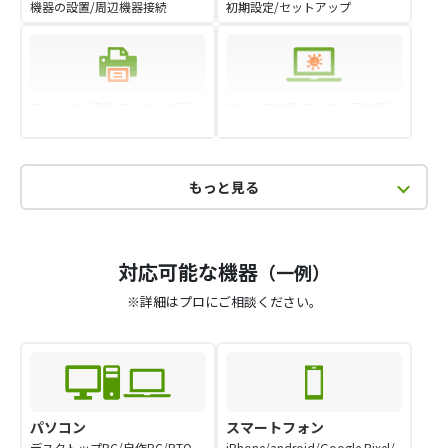
機器の設置/周辺機器接続
初期設定/セットアップ
プリンター接続/マイク・WEBカ
ウイルス対策/マルウェア対策/
メラ設定周辺機器 設定
セキュリティ設定
もっと見る
対応可能な機器
（一例）
※詳細はプロにご相談ください。
パソコン
スマートフォン
デスクトップPC/自作PC/BTO
iPhone/android/Google Pixel/