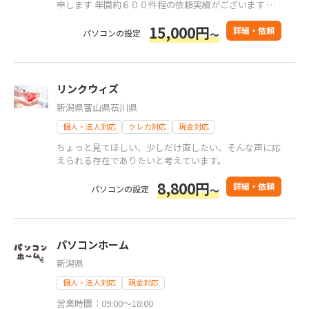
申します 年間約６００件程の依頼実績がございます 前
職は家電量販店と国内最大手の 通信会社に勤め、現在
15,000円
も 多くのリピーター様に支えられおり ますのでお客様
詳細・依頼
パソコンの設定
～
を大切にし、 「頼んで良かった」とご満足頂けるよう
精一杯のサービスをご提供します！
リンクウィズ
新潟県
富山県
石川県
個人・法人対応
クレカ対応
現金対応
ちょっと見てほしい、少しだけ直したい、そんな声に応
えられる存在でありたいと考えています。
8,800円
詳細・依頼
パソコンの設定
～
パソコンホーム
新潟県
個人・法人対応
現金対応
営業時間：09:00～18:00