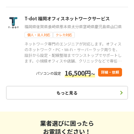
T-dot 福岡オフィスネットワークサービス
福岡県
佐賀県
長崎県
熊本県
大分県
宮崎県
鹿児島県
山口県
個人・法人対応
クレカ対応
ネットワーク専門のエンジニアが対応します。オフィス
のネットワーク・PC・Wi‑Fi・サーバーラック周りを、
設計から設定・配線整理までワンストップでサポートし
ます。小規模オフィスや店舗、クリニックなどで専任の
担当者がいない環境のご相談もお任せください。
16,500円
詳細・依頼
パソコンの設定
～
もっと見る
業者選びに困ったら
お電話ください！