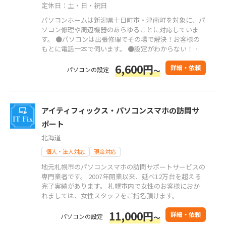
定休日：土・日・祝日
パソコンホームは新潟県十日町市・津南町を対象に、パ
ソコン修理や周辺機器のあらゆることに対応していま
す。 ●パソコンは出張修理でその場で解決！お客様の
もとに電話一本で伺います。 ●設定がわからない！パ
ソコンに関するあらゆるご相談に対応いたします。
6,600円
詳細・依頼
パソコンの設定
～
アイティフィックス・パソコンスマホの訪問サ
ポート
北海道
個人・法人対応
現金対応
地元札幌市のパソコンスマホの訪問サポートサービスの
専門業者です。 2007年開業以来、延べ12万台を超える
完了実績があります。 札幌市内で女性のお客様におか
れましては、女性スタッフをご指名頂けます。
11,000円
詳細・依頼
パソコンの設定
～