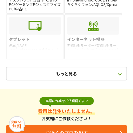
PC/ゲーミングPC/カスタマイズ
らくらくフォン/AQUOS/Xperia
PC/中古PC
タブレット
インターネット機器
iPad/LAVIE
無線LANルーター/有線LANルー
Tab/Surface/IdeaPad/fire タブ
ター/モデム/ONU/スイッチング
レット/Lenovo Tab
ハブ
もっと見る
実際に作業をご依頼頂くまで
費用は発生いたしません。
お気軽にご依頼ください！
お近くのプロを探す