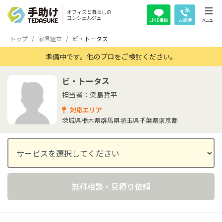
オフィスと暮らしの
コンシェルジュ
LINE相談
お電話
メニュー
トップ
家具組立
ビ・トータス
準備中です。他のプロをご検討ください。
ビ・トータス
担当者：梁島哲平
対応エリア
茨城県
栃木県
群馬県
埼玉県
千葉県
東京都
無料相談・見積り依頼