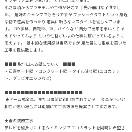
インテリア業界で働き出して19年になります。 

小さな頃からプラモデルや工作が好きで 手先が器用な子供でし
た。  趣味のキャンプでもそうですが ブッシュクラフトという 身近
な物で道具を作ったり 道具に頼らないスタイルを愉しんでいま
す。  DIY家具、自転車、車、バイクなど 自分で出来る事はとりあ
えずやってみよう という性格がいまの仕事に繋がっているように 
思えます。  基本的な使用感は当然ですが 見た目にも重点を置いた
工事を提供致します。

■■■ 取付出来る壁について　■■■  

・石膏ボード壁 ・コンクリート壁 ・タイル貼り壁 (エコカラッ
ト、グラビオエッジなど)  

■■■■■■■■■■■■■■■■■■■ 

 ★アーム式金具、または事前に御用意されている 　金具が下地と
相性が悪い場合には追加にて工事方法を提案させて頂きます。

★壁の装飾工事 　

テレビを壁掛けにするタイミングで エコカラットを同時に希望さ