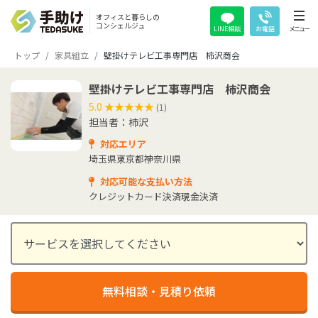
オフィスと暮らしの
コンシェルジュ
LINE相談
お電話
メニュー
トップ
家具組立
壁掛けテレビ工事専門店 柿沢商会
壁掛けテレビ工事専門店 柿沢商会
5.0
★★★★★
★★★★★
(1)
担当者：柿沢
対応エリア
埼玉県
東京都
神奈川県
対応可能な支払い方法
クレジットカード決済
現金決済
無料相談・見積り依頼