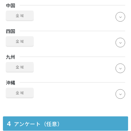
中国
全 域
四国
全 域
九州
全 域
沖縄
全 域
アンケート（任意）
4