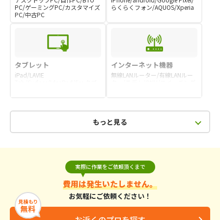
PC/ゲーミングPC/カスタマイズ
らくらくフォン/AQUOS/Xperia
PC/中古PC
タブレット
インターネット機器
iPad/LAVIE
無線LANルーター/有線LANルー
Tab/Surface/IdeaPad/fire タブ
ター/モデム/ONU/スイッチング
レット/Lenovo Tab
ハブ
もっと見る
実際に作業をご依頼頂くまで
費用は発生いたしません。
お気軽にご依頼ください！
お近くのプロを探す