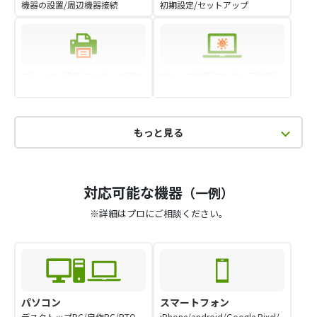
機器の設置/周辺機器接続
初期設定/セットアップ
プリンター接続/マイク・WEBカ
ウイルス対策/マルウェア対策/
メラ設定周辺機器 設定
セキュリティ設定
もっと見る
対応可能な機器
（一例）
※詳細はプロにご相談ください。
パソコン
スマートフォン
デスクトップPC/自作PC/BTO
iPhone/android/Google Pixel/