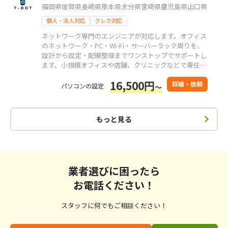
福岡県
佐賀県
長崎県
熊本県
大分県
宮崎県
鹿児島県
山口県
個人・法人対応
クレカ対応
ネットワーク専門のエンジニアが対応します。オフィス
のネットワーク・PC・Wi‑Fi・サーバーラック周りを、
設計から設定・配線整理までワンストップでサポートし
ます。小規模オフィスや店舗、クリニックなどで専任の
担当者がいない環境のご相談もお任せください。
16,500円
詳細・依頼
パソコンの設定
～
もっと見る
業者選びに困ったら
お電話ください！
スタッフに何でもご相談ください！