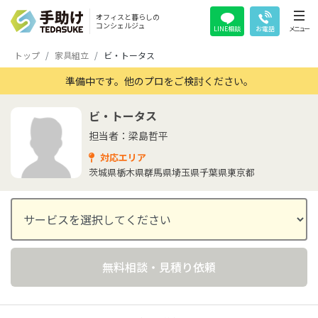
オフィスと暮らしの
コンシェルジュ
LINE相談
お電話
メニュー
トップ
家具組立
ビ・トータス
準備中です。他のプロをご検討ください。
ビ・トータス
担当者：梁島哲平
対応エリア
茨城県
栃木県
群馬県
埼玉県
千葉県
東京都
無料相談・見積り依頼