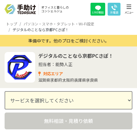
オフィスと暮らしの
コンシェルジュ
LINE相談
お電話
メニュー
トップ
パソコン・スマホ・タブレット・Wi-Fi設定
デジタルのことなら京都PCさぽ！
準備中です。他のプロをご検討ください。
デジタルのことなら京都PCさぽ！
担当者：能勢人正
対応エリア
滋賀県
京都府
大阪府
兵庫県
奈良県
無料相談・見積り依頼