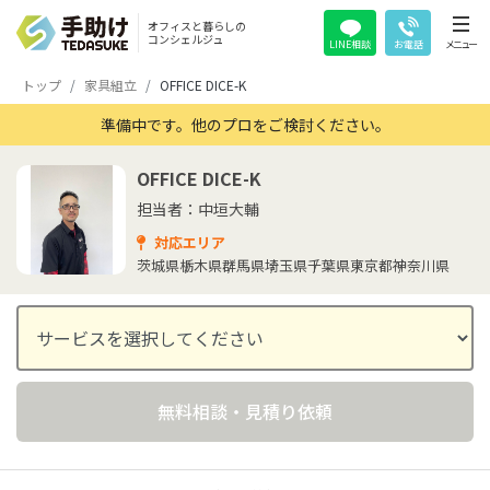
オフィスと暮らしの
コンシェルジュ
LINE相談
お電話
メニュー
トップ
家具組立
OFFICE DICE-K
準備中です。他のプロをご検討ください。
OFFICE DICE-K
担当者：中垣大輔
対応エリア
茨城県
栃木県
群馬県
埼玉県
千葉県
東京都
神奈川県
無料相談・見積り依頼