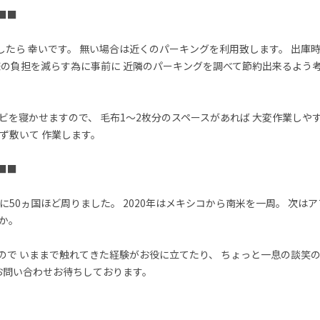
  

たら 幸いです。 無い場合は近くのパーキングを利用致します。 出庫
様の負担を減らす為に事前に 近隣のパーキングを調べて節約出来るよう考え
ビを寝かせますので、 毛布1〜2枚分のスペースがあれば 大変作業しやす
敷いて 作業します。  

  

に50ヵ国ほど周りました。 2020年はメキシコから南米を一周。 次は
か。

ので いままで触れてきた経験がお役に立てたり、 ちょっと一息の談笑の
 お問い合わせお待ちしております。