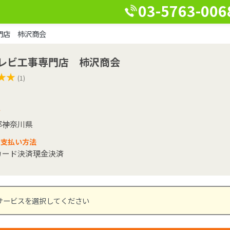
03-5763-006
門店 柿沢商会
レビ工事専門店 柿沢商会
★★
★★
(1)
ア
都
神奈川県
な支払い方法
カード決済
現金決済