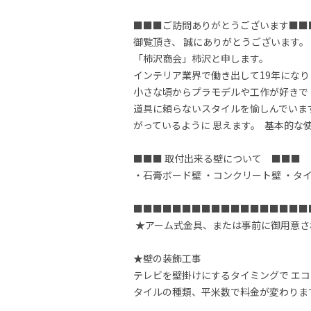
■■■ご訪問ありがとうございます■■■ 
御覧頂き、 誠にありがとうございます。  
「柿沢商会」柿沢と申します。  

インテリア業界で働き出して19年になりま
小さな頃からプラモデルや工作が好きで 
道具に頼らないスタイルを愉しんでいます
がっているように 思えます。  基本的
■■■ 取付出来る壁について　■■■  

・石膏ボード壁 ・コンクリート壁 ・タイル
■■■■■■■■■■■■■■■■■■■
 ★アーム式金具、または事前に御用意されている 　金具が下地と相性が悪い場合には追加にて工事方法を提案させて頂きます。

★壁の装飾工事 　

テレビを壁掛けにするタイミングで エコ
タイルの種類、平米数で料金が変わります