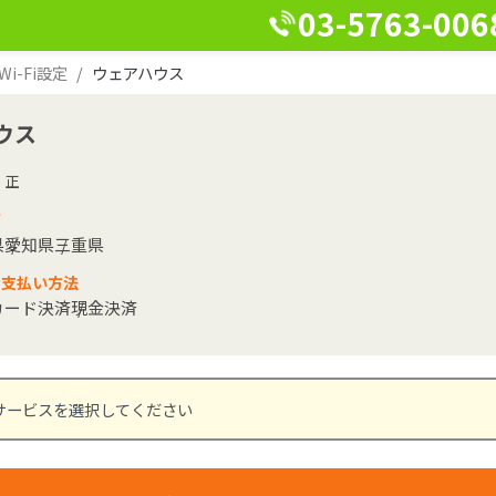
03-5763-006
-Fi設定
ウェアハウス
ウス
 正
ア
県
愛知県
三重県
な支払い方法
カード決済
現金決済