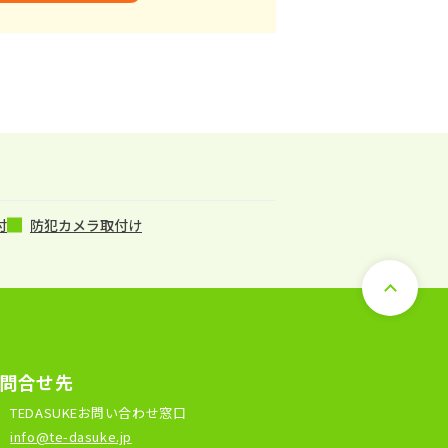
付
防犯カメラ取付け
問合せ先
TEDASUKEお問い合わせ窓口
l
info@te-dasuke.jp