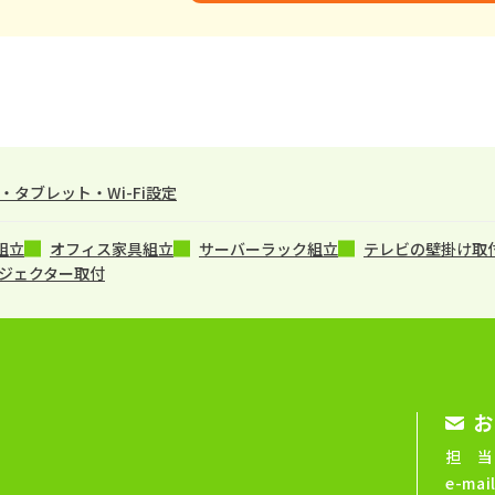
タブレット・Wi-Fi設定
組立
オフィス家具組立
サーバーラック組立
テレビの壁掛け取
ジェクター取付
お
担 当
e-mai