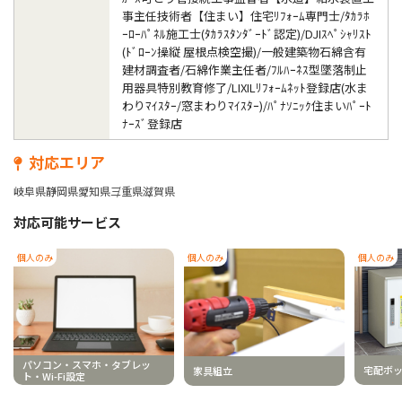
事主任技術者【住まい】住宅ﾘﾌｫｰﾑ専門士/ﾀｶﾗﾎ
ｰﾛｰﾊﾟﾈﾙ施工士(ﾀｶﾗｽﾀﾝﾀﾞｰﾄﾞ認定)/DJIｽﾍﾟｼｬﾘｽﾄ
(ﾄﾞﾛｰﾝ操縦 屋根点検空撮)/一般建築物石綿含有
建材調査者/石綿作業主任者/ﾌﾙﾊｰﾈｽ型墜落制止
用器具特別教育修了/LIXILﾘﾌｫｰﾑﾈｯﾄ登録店(水ま
わりﾏｲｽﾀｰ/窓まわりﾏｲｽﾀｰ)/ﾊﾟﾅｿﾆｯｸ住まいﾊﾟｰﾄ
ﾅｰｽﾞ登録店
対応エリア
岐阜県
静岡県
愛知県
三重県
滋賀県
対応可能サービス
個人のみ
個人のみ
個人のみ
パソコン・スマホ・タブレッ
宅配ボ
家具組立
ト・Wi-Fi設定