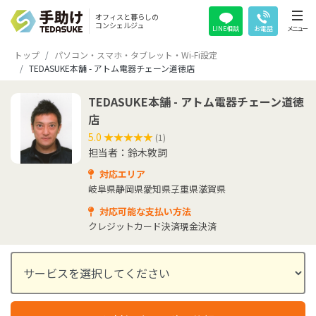
オフィスと暮らしの
コンシェルジュ
LINE相談
お電話
メニュー
トップ
パソコン・スマホ・タブレット・Wi-Fi設定
TEDASUKE本舗 - アトム電器チェーン道徳店
TEDASUKE本舗 - アトム電器チェーン道徳
店
5.0
★★★★★
★★★★★
(1)
担当者：鈴木敦詞
対応エリア
岐阜県
静岡県
愛知県
三重県
滋賀県
対応可能な支払い方法
クレジットカード決済
現金決済