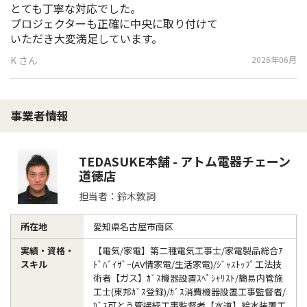
とても丁寧な対応でした。

プロジェクターも正確に中央に取り付けて

いただき大変満足しています。
K さん
2026年06月
事業者情報
TEDASUKE本舗 - アトム電器チェーン
道徳店
担当者：鈴木敦詞
所在地
愛知県名古屋市南区
実績・資格・
【電気/家電】第二種電気工事士/家電製品総合ｱ
スキル
ﾄﾞﾊﾞｲｻﾞｰ(AV情家電/生活家電)/ｼﾞｬｽﾄｯﾌﾟ工法技
術者【ガス】ｶﾞｽ機器設置ｽﾍﾟｼｬﾘｽﾄ/簡易内管施
工士(東邦ｶﾞｽ登録)/ｶﾞｽ消費機器設置工事監督者/
ｶﾞｽ可とう管接続工事監督者【水道】給水装置工