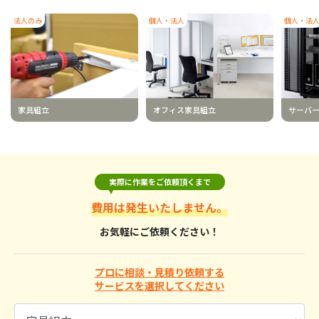
法人のみ
個人・法人
個人・法
家具組立
オフィス家具組立
サーバ
実際に作業をご依頼頂くまで
費用は発生いたしません。
お気軽にご依頼ください！
プロに相談・見積り依頼する
サービスを選択してください