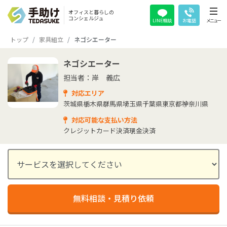
オフィスと暮らしの
コンシェルジュ
LINE相談
お電話
メニュー
トップ
家具組立
ネゴシエーター
ネゴシエーター
担当者：岸 義広
対応エリア
茨城県
栃木県
群馬県
埼玉県
千葉県
東京都
神奈川県
対応可能な支払い方法
クレジットカード決済
現金決済
無料相談・見積り依頼