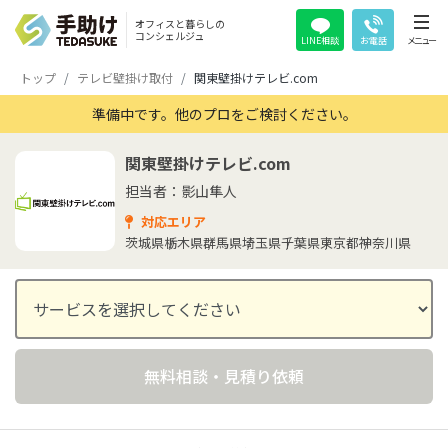
オフィスと暮らしの
コンシェルジュ
LINE相談
お電話
メニュー
トップ
テレビ壁掛け取付
関東壁掛けテレビ.com
準備中です。他のプロをご検討ください。
関東壁掛けテレビ.com
担当者：影山隼人
対応エリア
茨城県
栃木県
群馬県
埼玉県
千葉県
東京都
神奈川県
無料相談・見積り依頼