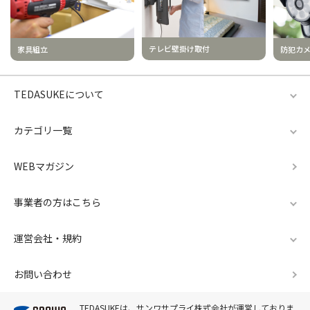
テレビ壁掛け取付
家具組立
防犯カ
TEDASUKEについて
カテゴリ一覧
WEBマガジン
事業者の方はこちら
運営会社・規約
お問い合わせ
TEDASUKEは、サンワサプライ株式会社が運営しておりま