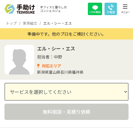
オフィスと暮らしの
コンシェルジュ
LINE相談
お電話
メニュー
トップ
家具組立
エル・シー・エス
準備中です。他のプロをご検討ください。
エル・シー・エス
担当者：中野
対応エリア
新潟県
富山県
石川県
福井県
無料相談・見積り依頼