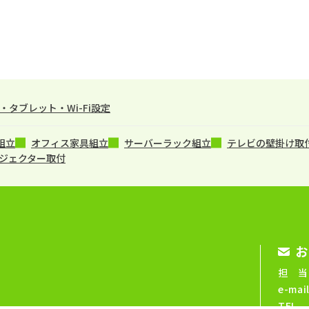
タブレット・Wi-Fi設定
組立
オフィス家具組立
サーバーラック組立
テレビの壁掛け取
ジェクター取付
お
担 当
e-mai
TEL