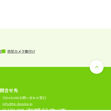
付
防犯カメラ取付け
問合せ先
TEDASUKEお問い合わせ窓口
l
info@te-dasuke.jp
03-5763-0068
（受付時間 平日 9時～18時）