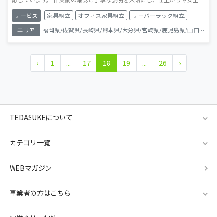
を重視した作業を心がけています。 ご自宅用・オフィス家具どちらも対応
サービス
家具組立
オフィス家具組立
サーバーラック組立
可能で、初めての方でも安心してご依頼いただけます。
エリア
福岡県/佐賀県/長崎県/熊本県/大分県/宮崎県/鹿児島県/山口県/
‹
1
...
17
18
19
...
26
›
TEDASUKEについて
カテゴリ一覧
WEBマガジン
事業者の方はこちら