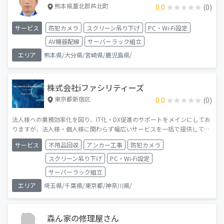
熊本県葦北郡芦北町
0.0
★★★★★
★★★★★
(0)
サービス
防犯カメラ
スクリーン吊り下げ
PC・Wi-Fi設定
AV機器配線
サーバーラック組立
エリア
熊本県/大分県/宮崎県/鹿児島県/
株式会社iファシリティーズ
東京都新宿区
0.0
★★★★★
★★★★★
(0)
法人様への業務効率化を図り、IT化・DX促進のサポートをメインにしてお
りますが、法人様・個人様に関わらず幅広いサービスを一括で提供してお
ります。Wi-Fi環境のご提案から配線、不用品の回収まで必要なサポートを
サービス
不用品回収
アンカー工事
防犯カメラ
一括して弊社でご案内できますので、価格を抑えてお手間がかからない、
手厚いサポートをご提供しております。
スクリーン吊り下げ
PC・Wi-Fi設定
サーバーラック組立
エリア
埼玉県/千葉県/東京都/神奈川県/
森ん家の修理屋さん