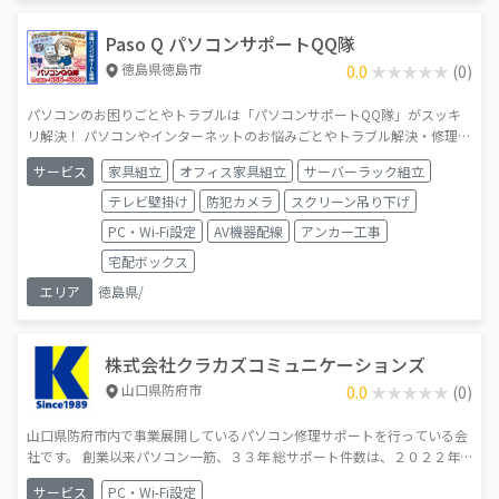
Paso Q パソコンサポートQQ隊
徳島県徳島市
0.0
★★★★★
★★★★★
(0)
パソコンのお困りごとやトラブルは「パソコンサポートQQ隊」がスッキ
リ解決！ パソコンやインターネットのお悩みごとやトラブル解決・修理・
設定・設置など、「ワンストップ・サービス」でお客様をサポートいたし
サービス
家具組立
オフィス家具組立
サーバーラック組立
ます。
テレビ壁掛け
防犯カメラ
スクリーン吊り下げ
PC・Wi-Fi設定
AV機器配線
アンカー工事
宅配ボックス
エリア
徳島県/
株式会社クラカズコミュニケーションズ
山口県防府市
0.0
★★★★★
★★★★★
(0)
山口県防府市内で事業展開しているパソコン修理サポートを行っている会
社です。 創業以来パソコン一筋、３３年 総サポート件数は、２０２２年
３月３１日現在、累計２３,２４９件達成 パソコンやインターネット、ス
サービス
PC・Wi-Fi設定
マートフォンなどのトラブル・設定などは当社におまかせください ※パソ