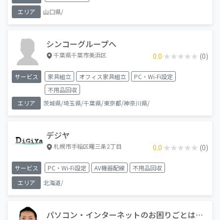
コンはWindows中心です。
エリア
山口県/
シンコーグループへ
千葉県千葉市美浜区
0.0
★★★★★
★★★★★
(0)
サービス
家具組立
オフィス家具組立
PC・Wi-Fi設定
不用品回収
エリア
茨城県/埼玉県/千葉県/東京都/神奈川県/
デジヤ
札幌市手稲区曙三条2丁目
0.0
★★★★★
★★★★★
(0)
サービス
PC・Wi-Fi設定
AV機器配線
不用品回収
エリア
北海道/
パソコン・インターネットのお困りごとは何でも相談！ＩＴサポート九州です。