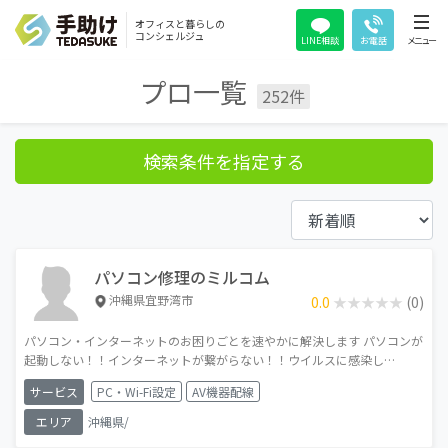
オフィスと暮らしの
コンシェルジュ
LINE相談
お電話
メニュー
プロ一覧
252件
検索条件を指定する
パソコン修理のミルコム
沖縄県宜野湾市
0.0
★★★★★
★★★★★
(0)
パソコン・インターネットのお困りごとを速やかに解決します パソコンが
起動しない！！インターネットが繋がらない！！ウイルスに感染し
た？？！！突然トラブルが起きても、最短当日中に数時間で訪問が可能で
サービス
PC・Wi-Fi設定
AV機器配線
す。
エリア
沖縄県/