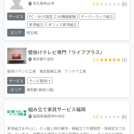
埼玉県熊谷市
0.0
★★★★★
★★★★★
(0)
サービス
PC・Wi-Fi設定
AV機器配線
サーバーラック組立
家具組立
オフィス家具組立
エリア
埼玉県/
壁掛けテレビ専門「ライフプラス」
東京都杉並区
5.0
★★★★★
★★★★★
(1)
壁掛けテレビ工事 電気配線工事 アンテナ工事
サービス
テレビ壁掛け
エリア
東京都/神奈川県/
組み立て家具サービス福岡
福岡県福岡市中央区
0.0
★★★★★
★★★★★
(0)
家具組立を中心に、引っ越し時の解体・再組立てや壁固定・吊固定まで対
応しています。 作業前の確認と丁寧な説明を大切にし、仕上がりや安全性