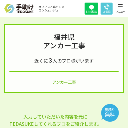
オフィスと暮らしの
コンシェルジュ
LINE相談
お電話
メニュー
福井県
アンカー工事
3
近くに
人のプロ様がいます
アンカー工事
見積り
無料
入力していただいた内容を元に
TEDASUKEしてくれるプロをご紹介します。