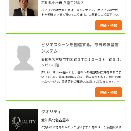
石川県小松市 八幡壬286-2
パソコンの販売から修理、メンテナンス。 オフィスのサポー
トを笑顔で させて頂いております。 お気軽にご相談下さい。
詳細・依頼
ビジネスシーンを創造する。毎日映像音響
システム
愛知県名古屋市中区 錦３丁目１０―３３ 錦Ｓ.Ｉ.
Ｓビル６階
弊社は、BtoBwo基本とし、各社への機器取付工事を重ねてま
いりました。創業60周年を迎え、納入事例も多く、弊社のホ
ームページで、実績等をご確認いただければと存じます。わ
が社のホームページアドレスhttps://www.mva.co.jp/
詳細・依頼
クオリティ
愛知県北名古屋市
ご覧いただきありがとうございます！ 弊社は、 公共施設や法