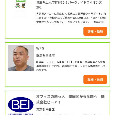
埼玉県上尾市菅谷65-5 パークサイドライオンズ
202
各家具メーカーに対応して 理想のお部屋作りをサポートいた
します😃 ・年間組立てご依頼件数(300件以上) ・18〜45歳の
女性から多くご依頼をい ただいております。 ・家具組立て
ご依頼のリピート率80%です。 対応エリア 1都6県(神奈川
県、東京都、千葉県、埼玉県、群馬県、栃木県、茨城県)
詳細・依頼
WFG
群馬県前橋市
IT事業・リフォーム事業・ドローン事業・家具事業と多様な
事業展開をしており、各種施工工事・システム構築等をして
おります。
詳細・依頼
オフィスの助っ人 墨田区から全国へ 株
式会社ビーアイ
東京都墨田区