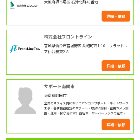
大阪府堺市堺区 石津北町48番地
詳細・依頼
株式会社フロントライン
宮城県仙台市宮城野区 鉄砲町西1-10 フラットリ
ア仙台駅東2-A
詳細・依頼
サポート南関東
東京都町田市
企業のオフィス内においてパソコンサポート・ネットワーク
工事・各種機器設定のサポート・取扱い説明・監視カメラ設
置・運用・保守 更には什器組立・サーバーラックの組立・設
置等（ネットワーク設計・LAN工事）までの経験者が対応い
たします。
詳細・依頼