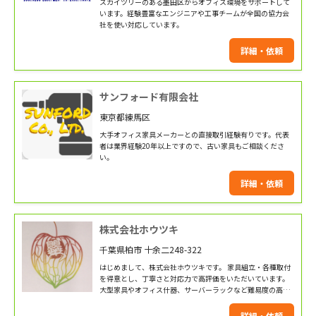
スカイツリーのある墨田区からオフィス環境をサポートして
います。経験豊富なエンジニアや工事チームが全国の協力会
社を使い対応しています。
詳細・依頼
サンフォード有限会社
東京都練馬区
大手オフィス家具メーカーとの直接取引経験有りです。代表
者は業界経験20年以上ですので、古い家具もご相談くださ
い。
詳細・依頼
株式会社ホウツキ
千葉県柏市 十余二248-322
はじめまして、株式会社ホウツキです。 家具組立・各種取付
を得意とし、丁寧さと対応力で高評価をいただいています。
大型家具やオフィス什器、サーバーラックなど難易度の高い
組立にも対応可能。 テレビ壁掛けや防犯カメラ、スクリー
ン・プロジェクター設置まで、 現場状況に合熟練職人が丁
詳細・依頼