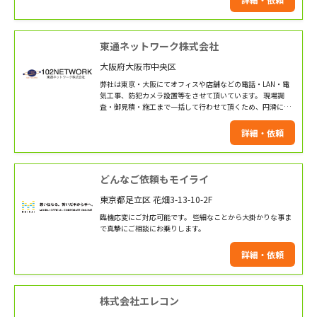
寧・迅速に施工。お気軽にご相談ください。
東通ネットワーク株式会社
大阪府大阪市中央区
弊社は東京・大阪にてオフィスや店舗などの電話・LAN・電
気工事、防犯カメラ設置等をさせて頂いています。 現場調
査・御見積・施工まで一括して行わせて頂くため、円滑に低
価格でサービスを提供させて頂けます。 また、「官公庁」
「事務オフィス」「店舗」などの幅広い施工実績がありま
詳細・依頼
す。 自社で職人を抱えているので施工は弊社の職人が対応い
たします。 ご相談・お見積りございましたらお気軽にお申し
付けください！
どんなご依頼もモイライ
東京都足立区 花畑3-13-10-2F
臨機応変にご対応可能です。 些細なことから大掛かりな事ま
で真摯にご相談にお乗りします。
詳細・依頼
株式会社エレコン