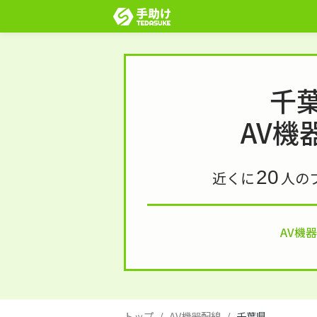
千
AV機
20
近くに
人の
AV機
トップ
AV機器配線
千葉県