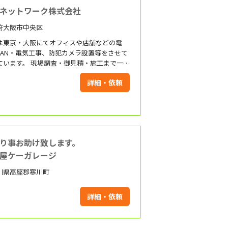
ネットワーク株式会社
府大阪市中央区
は東京・大阪にてオフィスや店舗などの電
LAN・電気工事、防犯カメラ設置等をさせて
ています。 現場調査・御見積・施工まで一括
行わせて頂くため、円滑に低価格でサービス
詳細・依頼
供させて頂けます。 また、「官公庁」「事務
ィス」「店舗」などの幅広い施工実績があり
。 自社で職人を抱えているので施工は弊社の
いたします。 ご相談・お見積りござい
たらお気軽にお申し付けください！
り事お助け致します。
屋ケーガレージ
川県高座郡寒川町
詳細・依頼