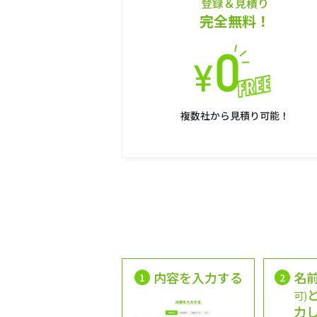
登録＆見積り
完全無料！
複数社から見積り可能！
内容を入力する
名
1
2
可)
力