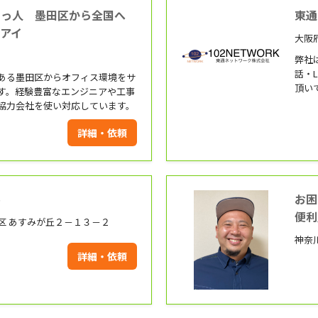
助っ人 墨田区から全国へ
東通
アイ
大阪
弊社
話・
ある墨田区からオフィス環境をサ
頂い
す。経験豊富なエンジニアや工事
して
協力会社を使い対応しています。
を提
オフ
詳細・依頼
ます
職人が対応
まし
ル
お困
便利
区 あすみが丘２－１３－２
神奈
詳細・依頼