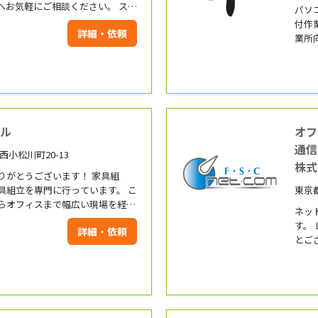
ttoへお気軽にご相談ください。 スタ
パソ
親切な心でお客様に寄り添ってま
付作
詳細・依頼
業所
に手指消毒します。 ● フィジカ
豊富です。 創業72年
を心がけます。
お困
せ下
イル
オフ
通
西小松川町20-13
株式
がとうございます！ 家具組
具組立を専門に行っています。 こ
東京
らオフィスまで幅広い現場を経験
ネッ
収納家具・デスク・テレビ台など、
す。
詳細・依頼
の組み立てに対応してきました。
とご
社対応で、外注は行っていませ
音や周囲への配慮、床や家具への
配り、安心してお任せいただける
ています。