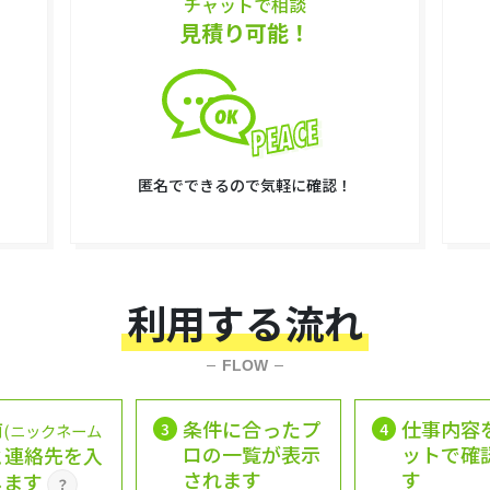
チャットで相談
見積り可能！
匿名でできるので気軽に確認！
利用する流れ
FLOW
前
条件に合ったプ
仕事内容
3
4
(ニックネーム
ロの一覧が表示
ットで確
と連絡先を入
されます
す
します
？