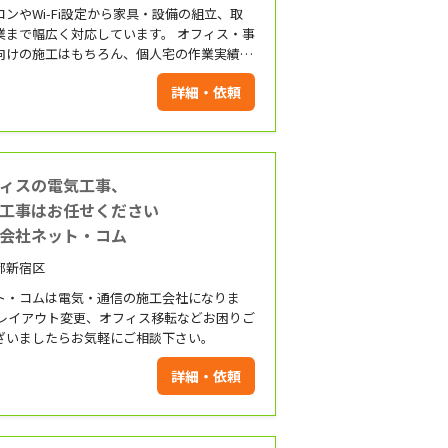
コンやWi-Fi設定から家具・設備の組立、取
業まで幅広く対応しています。 オフィス・事
向けの施工はもちろん、個人宅の作業実績も
の信頼いただける企業です。
詳細・依頼
りの事がありましたら、遠慮なくお問い合わ
さい。
ィスの電気工事、
信工事はお任せください
会社ネット・コム
都新宿区
ト・コムは電気・通信の施工会社になりま
 レイアウト変更、オフィス移転などお困りご
ざいましたらお気軽にご相談下さい。
詳細・依頼