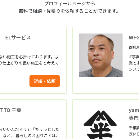
プロフィールページから
無料で相談・見積りを依頼することができます。
 ELサービス
WF
群馬
ない施工を心掛けております。よ
IT
り仕上がりの良い施工をと考えて
業と
シス
詳細・依頼
TTO 千葉
ya
専門
千葉
らいいんだろう」「ちょっとした
定休
」など、 暮らしのお困りごとは、