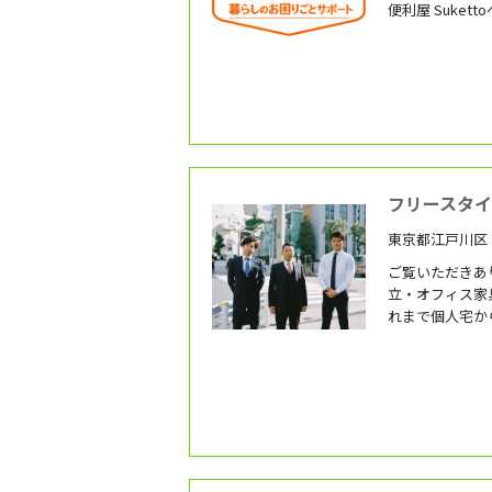
便利屋 Suke
ッフ一人一人、
いります。 Suketto 千葉の感染対策について
● 訪問先ごと
ルディスタンス
フリースタ
東京都江戸川区 
ご覧いただきあり
立・オフィス家
れまで個人宅か
し、 ベッド・
さまざまな家具
作業はすべて自
ん。 作業中の
傷防止にも気を
対応を大切にし