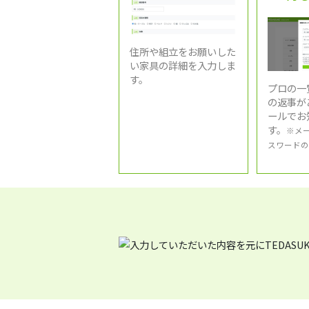
住所や組立をお願いした
い家具の詳細を入力しま
す。
プロの一
の返事が
ールでお
す。
※メ
スワードの