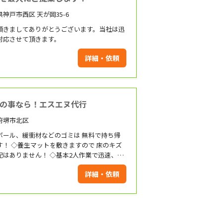
神戸市西区 天が岡35-6
頂きましてありがとうございます。当社は迅
対応させて頂きます。
詳細・依頼
の事なら！エスエヌ代行
府堺市北区
ール、緩衝材などのゴミは 無料で持ち帰
きますので 床のキズ
りません！ ◇基本2人作業で迅速、丁
 ◇時間外・対応地域外もご相談
詳細・依頼
販売も行っています。
様々な家具を日々組み立てています！ 家具
物件などを管理しています 業者様などもお
任せ下さい！ お客様のご依頼を 心よりお待ちし