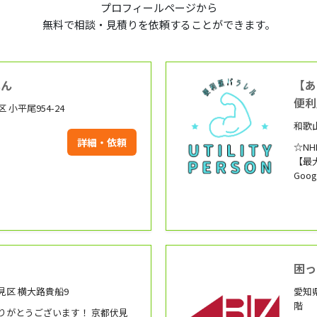
プロフィールページから
無料で相談・見積りを依頼することができます。
へん
【あ
便利
小平尾954-24
和歌
詳細・依頼
☆N
【最
Go
40%
以上
を持
ット
って
困っ
見区 横大路貴船9
愛知
階
りがとうございます！ 京都伏見