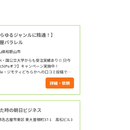
らゆるジャンルに精通！】
屋パラレル
山県和歌山市
HK・国公立大学からも受注実績あり☆ 只今
大50%オフ】キャンペーン実施中！
ogle・ジモティどちらかへの口コミ投稿で
 オフ！ ｰｰｰｰｰｰｰｰｰｰｰｰｰｰｰｰ 【顧客満足90%
詳細・依頼
！】 便利屋パラレルは 「どんな事でも責任
って親身にご相談をお受けする」 ことをモ
ーに ・24時間年中無休 ・出張費用0円 で困
いる方に寄り添います！
た時の朝日ビジネス
県名古屋市東区 東大曽根町37-1 高松ビル3