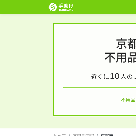
京
不用
10
近くに
人の
不用品
トップ
不用品回収
京都府