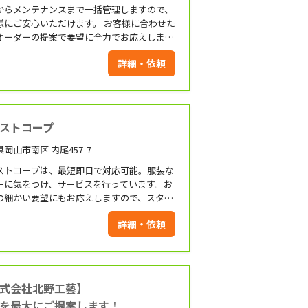
からメンテナンスまで一括管理しますので、
様にご安心いただけます。 お客様に合わせた
オーダーの提案で要望に全力でお応えしま
！
詳細・依頼
ストコープ
岡山市南区 内尾457-7
ストコープは、最短即日で対応可能。服装な
ーに気をつけ、サービスを行っています。お
の細かい要望にもお応えしますので、スタッ
ご相談ください。
詳細・依頼
式会社北野工藝】
を最大にご提案します！