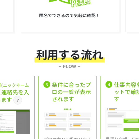
匿名でできるので気軽に確認！
利用する流れ
FLOW
前
条件に合ったプ
仕事内容
3
4
(ニックネーム
ロの一覧が表示
ットで確
と連絡先を入
されます
す
します
？