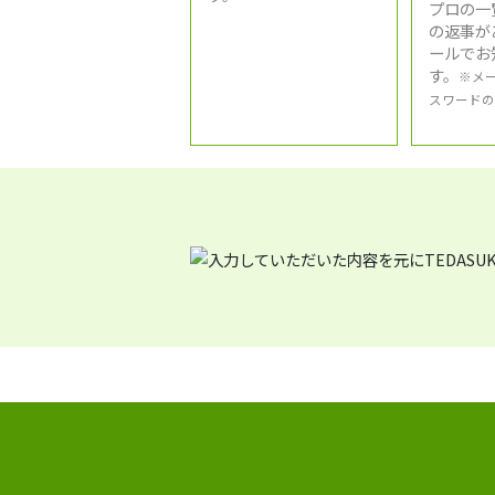
プロの一
の返事が
ールでお
す。
※メ
スワードの