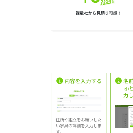
複数社から見積り可能！
内容を入力する
名
1
2
可)
力
住所や組立をお願いした
い家具の詳細を入力しま
す。