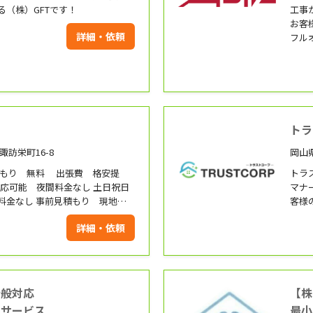
る（株）GFTです！
工事
お客
詳細・依頼
フル
す！
トラ
諏訪栄町16-8
岡山県
積もり 無料 出張費 格安提
トラ
対応可能 夜間料金なし 土日祝日
マナ
料金なし 事前見積もり 現地見
客様
フに
詳細・依頼
全般対応
【株
ンサービス
最小