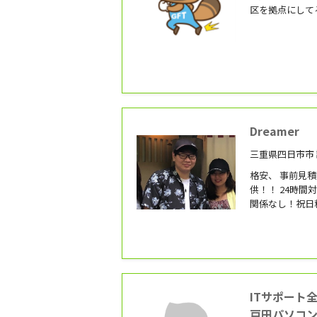
区を拠点にして
Dreamer
三重県四日市市 
格安、 事前見
供！！ 24時間
関係なし！祝日
積もり可能
ITサポート
戸田パソコ