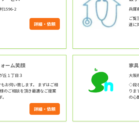
1596-2
兵庫県
ご覧
詳細・依頼
速に
フォーム笑顔
家具
が丘１丁目３
大阪
でもお伺い致します。 まずはご相
◇段ボ
ります！ ◇養生マットを敷
す。
の心配はあ
寧な組み立て！
詳細・依頼
下さい！ 弊社では、家具の
大小
付き