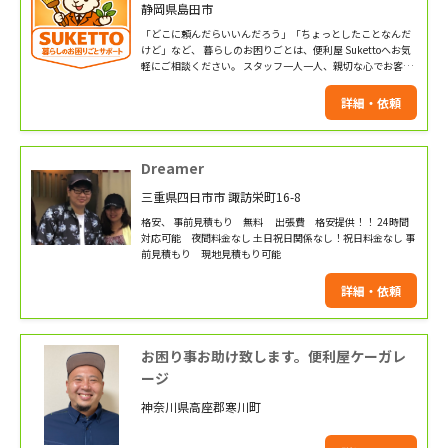
静岡県島田市
「どこに頼んだらいいんだろう」「ちょっとしたことなんだ
けど」など、 暮らしのお困りごとは、便利屋 Sukettoへお気
軽にご相談ください。 スタッフ一人一人、親切な心でお客様
に寄り添ってまいります。 Suketto 静岡の感染対策について
● 訪問先ごとに手指消毒します。 ● フィジカルディスタ
詳細・依頼
ンスを心がけます。
Dreamer
三重県四日市市 諏訪栄町16-8
格安、 事前見積もり 無料 出張費 格安提供！！ 24時間
対応可能 夜間料金なし 土日祝日関係なし！祝日料金なし 事
前見積もり 現地見積もり可能
詳細・依頼
お困り事お助け致します。便利屋ケーガレ
ージ
神奈川県高座郡寒川町