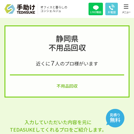
オフィスと暮らしの
コンシェルジュ
LINE相談
お電話
メニュー
静岡県
不用品回収
7
近くに
人のプロ様がいます
不用品回収
見積り
無料
入力していただいた内容を元に
TEDASUKEしてくれるプロをご紹介します。