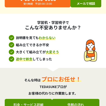
メールで相談
受付時間 平日9:00-18:00
学習机・学習椅子で
こんな不安ありませんか？
説明書を見ても
わからない
組み立てできるか不安
大きくて組み立てが
大変そう
途中で断念
してしまった
プロにお任せ！
そんな時は
TEDASUKEプロが
お客様の代わりに作業致します。
料金・サービス詳細
依頼の流れ