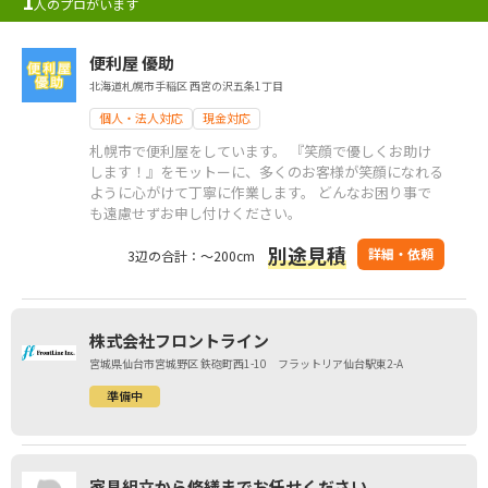
1
人のプロがいます
便利屋 優助
北海道札幌市手稲区 西宮の沢五条1丁目
個人・法人対応
現金対応
札幌市で便利屋をしています。 『笑顔で優しくお助け
します！』をモットーに、多くのお客様が笑顔になれる
ように心がけて丁寧に作業します。 どんなお困り事で
も遠慮せずお申し付けください。
別途見積
詳細・依頼
3辺の合計：～200cm
株式会社フロントライン
宮城県仙台市宮城野区 鉄砲町西1-10 フラットリア仙台駅東2-A
準備中
家具組立から修繕までお任せください。