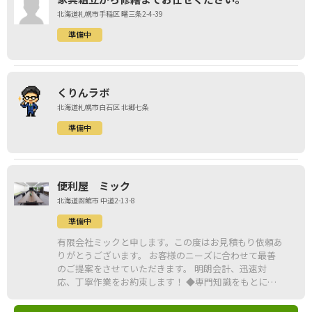
北海道札幌市手稲区 曙三条2-4-39
準備中
くりんラボ
北海道札幌市白石区 北郷七条
準備中
便利屋 ミック
北海道函館市 中道2-13-8
準備中
有限会社ミックと申します。この度はお見積もり依頼あ
りがとうございます。 お客様のニーズに合わせて最善
のご提案をさせていただきます。 明朗会計、迅速対
応、丁寧作業をお約束します！ ◆専門知識をもとに適
正価格でお見積させて頂きます ◆明確な見積料金を提
示致します ◆法令順守し、適正処理に向けて取り組み