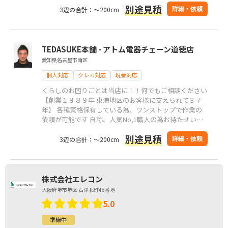
別途見積
詳細・依頼
3辺の合計：～200cm
TEDASUKE本舗 - アトム電器チェーン道徳店
愛知県名古屋市南区
個人対応
クレカ対応
現金対応
くらしのお困りごとは当店に！！何でもご相談ください
【創業１９８９年 東海地区のお客様に支えられて３７
年】 各種資格保有している為、ワンストップで作業の
依頼が可能です 自称、人気No,1職人の為お待たせいた
しますが、よろしくお願い致します
別途見積
詳細・依頼
3辺の合計：～200cm
株式会社エレコン
大阪府堺市堺区 石津北町48番地
5.0
準備中