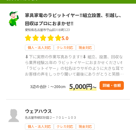
家具家電のラビットイヤー‼️組立設置、引越し、
回収はプロにおまかせ‼️
愛知県名古屋市守山区川北町123
5.0
個人・法人対応
クレカ対応
現金対応
⬇️下に実際の作業写真あります‼️⬇️ 組立、設置、回収な
ら業界経験21年の ラビットイヤーにおまかせください❗️
「ラビットイヤー」の社名はウサギのように大きな耳で
お客様の声をしっかり聞いて最後にありがとうと笑顔で
言っていただけるように丁寧に心を込めてお仕事させて
5,000円
いただきます‼️ すべてのお客様に自分の娘に見られても
詳細・依頼
3辺の合計：～200cm
～
恥ずかしくないような丁寧な作業と接客とサービスを心
がけております‼️
ウェアハウス
名古屋市緑区砂田２－７０１－１０３
個人・法人対応
クレカ対応
現金対応