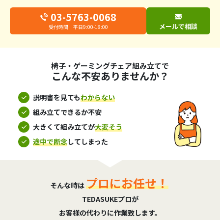
03-5763-0068
メールで相談
受付時間 平日9:00-18:00
椅子・ゲーミングチェア組み立てで
こんな不安ありませんか？
説明書を見ても
わからない
組み立てできるか不安
大きくて組み立てが
大変そう
途中で断念
してしまった
プロにお任せ！
そんな時は
TEDASUKEプロが
お客様の代わりに作業致します。