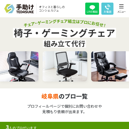
オフィスと暮らしの
コンシェルジュ
LINE相談
お電話
メニュー
椅子・ゲーミングチェア
組み立て代行
岐阜県
のプロ一覧
プロフィールページで個別にお問い合わせや
見積もり依頼が出来ます。
3
人のプロがいます