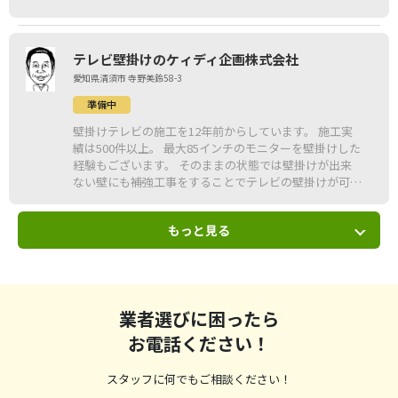
テレビ壁掛けのケィディ企画株式会社
愛知県清須市 寺野美鈴58-3
準備中
壁掛けテレビの施工を12年前からしています。 施工実
績は500件以上。 最大85インチのモニターを壁掛けした
経験もございます。 そのままの状態では壁掛けが出来
ない壁にも補強工事をすることでテレビの壁掛けが可能
になります。 隠ぺい配線、各種AV機器の接続も承りま
す。 作業は基本的には2名で実施します。 損害賠償責任
もっと見る
保険に加入しておりますので、万が一の際もご安心下さ
い。
業者選びに困ったら
お電話ください！
スタッフに何でもご相談ください！