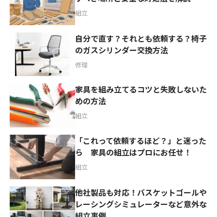
組立
自分で直す？それとも依頼する？椅子
のガスシリンダー交換方法
修理
家具を組み立てるコツと失敗しないた
めの方法
組立
「これって依頼するほど？」と迷った
ら 家具の組立はプロにお任せ！
組立
他社製品も対応！バスケットゴールや
レーシングシミュレーターなど意外な
組立事例