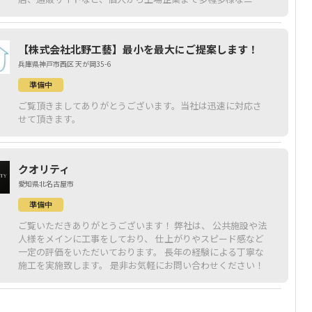
ズに応えてきました。培った技術を地元の皆様に直接お届け
出来れば嬉しく思います。倉敷市を中心にした近郊の方にご
贔屓頂けたら幸いです。よろしくお願い致します。
【株式会社北野工藝】最小を最大にご提案します！
兵庫県神戸市西区 天が岡35-6
準備中
ご覧頂きましてありがとうございます。当社は迅速に対応さ
せて頂きます。
クオリティ
愛知県北名古屋市
準備中
ご覧いただきありがとうございます！ 弊社は、 公共施設や法
人様をメインに工事をしており、 仕上がりやスピード感など
一定の評価をいただいております。 長年の経験による丁寧な
施工を実施致します。 是非お気軽にお問い合わせください！