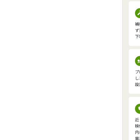
補
ず
下
プ
し
設
近
映
内
電