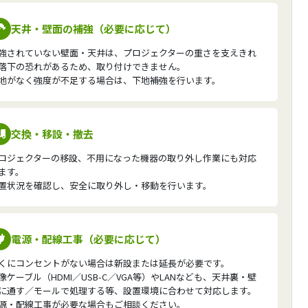
天井・壁面の補強（必要に応じて）
強されていない壁面・天井は、プロジェクターの重さを支えきれ
落下の恐れがあるため、取り付けできません。
地がなく強度が不足する場合は、下地補強を行います。
交換・移設・撤去
ロジェクターの移設、不用になった機器の取り外し作業にも対応
ます。
置状況を確認し、安全に取り外し・移動を行います。
電源・配線工事（必要に応じて）
くにコンセントがない場合は新設または延長が必要です。
像ケーブル（HDMI／USB-C／VGA等）やLANなども、天井裏・壁
に通す／モールで処理する等、設置環境に合わせて対応します。
源・配線工事が必要な場合もご相談ください。