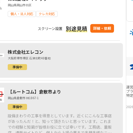
岡山県岡山市北区
個人・法人対応
クレカ対応
別途見積
詳細・依頼
スクリーン設置
株式会社エレコン
大阪府堺市堺区 石津北町48番地
準備中
運
【ルートコム】倉敷市より
プ
特
岡山県倉敷市 林1867-1
準備中
202
設備まわりの工事を得意としています。近くにこんな工事店
があったんだ！と、知って頂きたいと思っています。これま
での経験と知識が皆様お役に立てば幸いです。工務店、量販
店、通販サイトなど、個人から上場企業まで多種多様なニー