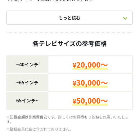
テレビ壁掛け工事をご検討中の方へ向けて、設置前に確認したい
ポイント、参考料金、よくあるご質問、施工事例をまとめていま
もっと読む
す。
石膏ボードの壁、賃貸住宅、会議室モニター、店舗サイネージな
ど、さまざまな設置条件のご相談に対応しています。
各テレビサイズの参考価格
20,000～
¥
~40インチ
30,000～
¥
~65インチ
50,000～
¥
65インチ~
※記載金額は作業費目安です。
詳しくはお見積もり依頼をお願いいたしま
す。
※壁掛金具代金は含まれておりません。