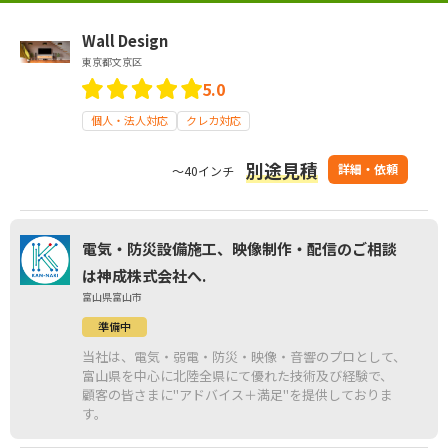
Wall Design
東京都文京区
5.0
個人・法人対応
クレカ対応
別途見積
詳細・依頼
～40インチ
電気・防災設備施工、映像制作・配信のご相談
は神成株式会社へ.
富山県富山市
準備中
当社は、電気・弱電・防災・映像・音響のプロとして、
富山県を中心に北陸全県にて優れた技術及び経験で、
顧客の皆さまに"アドバイス＋満足"を提供しておりま
す。