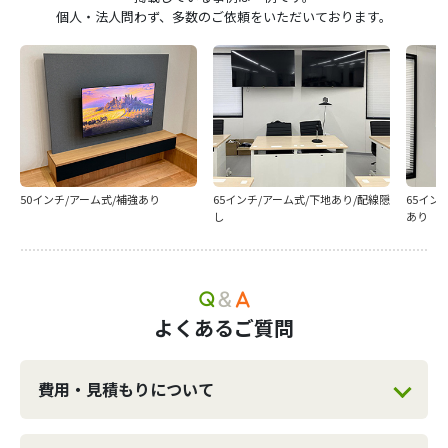
個人・法人問わず、多数のご依頼をいただいております。
50インチ/アーム式/補強あり
65インチ/アーム式/下地あり/配線隠
65イン
し
あり
よくあるご質問
費用・見積もりについて