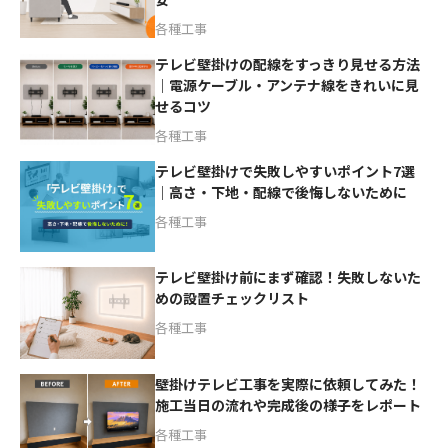
各種工事
テレビ壁掛けの配線をすっきり見せる方法
｜電源ケーブル・アンテナ線をきれいに見
せるコツ
各種工事
テレビ壁掛けで失敗しやすいポイント7選
｜高さ・下地・配線で後悔しないために
各種工事
テレビ壁掛け前にまず確認！失敗しないた
めの設置チェックリスト
各種工事
壁掛けテレビ工事を実際に依頼してみた！
施工当日の流れや完成後の様子をレポート
各種工事