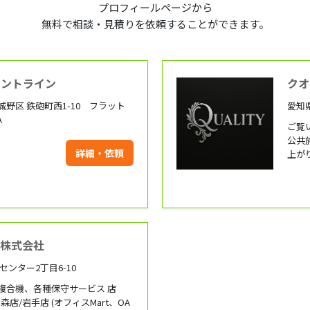
プロフィールページから
無料で相談・見積りを依頼することができます。
ロントライン
クオ
野区 鉄砲町西1-10 フラット
愛知
A
ご覧い
公共
詳細・依頼
上が
おり
ー株式会社
センター2丁目6-10
複合機、各種保守サービス 店
店/岩手店 (オフィスMart、OA