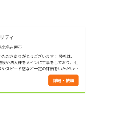
リティ
県北名古屋市
ただきありがとうございます！ 弊社は、
施設や法人様をメインに工事をしており、 仕
りやスピード感など一定の評価をいただいて
ます。 長年の経験による丁寧な施工を実施致
詳細・依頼
します。 是非お気軽にお問い合わせください！