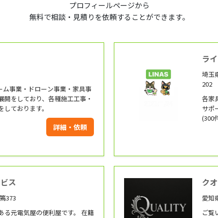
プロフィールページから
無料で相談・見積りを依頼することができます。
ライ
埼玉
202
ォーム事業・ドローン事業・家具事
展開をしており、各種施工工事・
各家
をしております。
サポ
(30
詳細・依頼
い 
リピー
県、
茨城県
ービス
クオ
篶373
愛知
ある元電気屋の便利屋です。 在籍
ご覧い