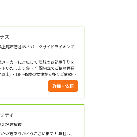
ナス
県上尾市菅谷65-5 パークサイドライオンズ
具メーカーに対応して 理想のお部屋作りを
ートいたします😃 ・年間組立てご依頼件数
0件以上) ・18〜45歳の女性から多くご依頼を
ただいております。 ・家具組立てご依頼の
詳細・依頼
ト率80%です。 対応エリア 1都6県(神奈川
東京都、千葉県、埼玉県、群馬県、栃木県、
)
リティ
県北名古屋市
ただきありがとうございます！ 弊社は、