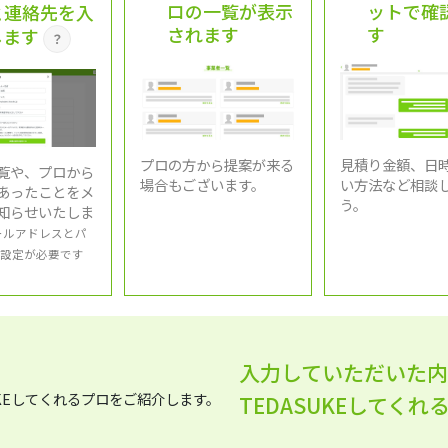
ロの一覧が表示
ットで確
と連絡先を入
されます
す
します
？
プロの方から提案が来る
見積り金額、日
覧や、プロから
場合もございます。
い方法など相談
あったことをメ
う。
知らせいたしま
ールアドレスとパ
設定が必要です
入力していただいた
TEDASUKEしてく