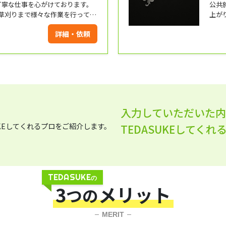
丁寧な仕事を心がけております。
公共
草刈りまで様々な作業を行ってお
上が
りでしたら気軽にご相談ください。
おり
詳細・依頼
入力していただいた
TEDASUKEしてく
TEDASUKE
の
3
メリット
つの
MERIT