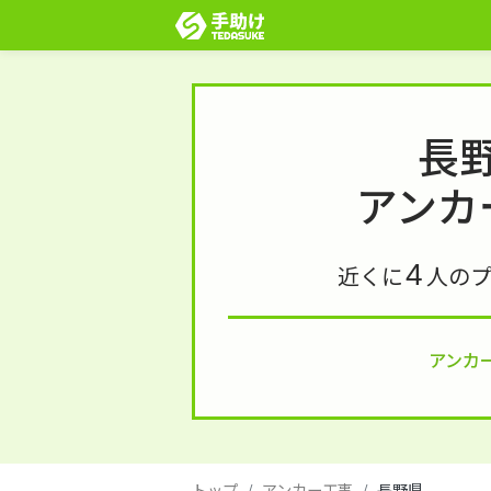
長
アンカ
4
近くに
人の
アンカ
トップ
アンカー工事
長野県