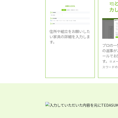
可)
力
住所や組立をお願いした
い家具の詳細を入力しま
す。
プロの一
の返事が
ールでお
す。
※メ
スワードの