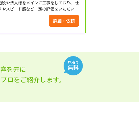
施設や法人様をメインに工事をしており、 仕
りやスピード感など一定の評価をいただいて
ます。 長年の経験による丁寧な施工を実施致
詳細・依頼
します。 是非お気軽にお問い合わせください！
見積り
無料
内容を元に
れるプロをご紹介します。