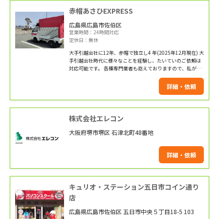
赤帽あさひEXPRESS
広島県広島市佐伯区
営業時間：24時間対応
定休日：無休
大手引越会社に12年、赤帽で独立し4 年(2025年12月現在) 大
手引越会社時代に様々なことを経験し、たいていのご依頼は
対応可能です。 各種専門業者も抱えておりますので、私が作
業できない場合は、仲間が動きます。
詳細・依頼
株式会社エレコン
大阪府堺市堺区 石津北町48番地
詳細・依頼
キュリオ・ステーション五日市コイン通り
店
広島県広島市佐伯区 五日市中央５丁目18-5 103