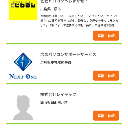
会社ヒロヨシへおまかせ！
広島県三原市
お客様の「欲しい」「ああしたい」「こうしたい」 といった
様々なご要望を頂きながら、50年という歴史を歩んで参りま
した。時代によって進歩する技術と共に、生活環境や働き方
が変化し、また私たちがお届けする事務用品や事務機などの
道具も大きく変化してきています。私たちはこのような時代
詳細・依頼
の変化に対応しながら、これからもオフィス環境、オフィス
家具、事務機器、事務用品、船舶用家具、お住まいの家具ま
でご提案します。
広島パソコンサポートサービス
広島県安芸郡熊野町
詳細・依頼
株式会社レイテック
岡山県岡山市北区
詳細・依頼