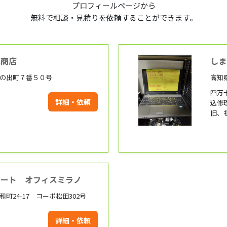
プロフィールページから
無料で相談・見積りを依頼することができます。
池商店
しま
日の出町７番５０号
高知県
四万
詳細・依頼
込修
旧、
OK。
ポート オフィスミラノ
和町24-17 コーポ松田302号
詳細・依頼