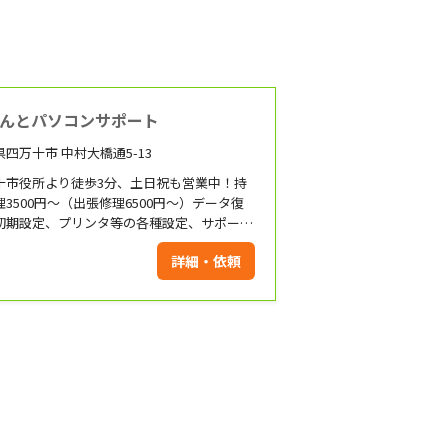
んとパソコンサポート
四万十市 中村大橋通5-13
十市役所より徒歩3分、土日祝も営業中！持
理3500円～（出張修理6500円～）データ復
初期設定、プリンタ等の各種設定、サポート
詳細・依頼