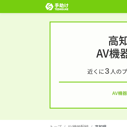
高
AV機
3
近くに
人の
AV機
トップ
AV機器配線
高知県