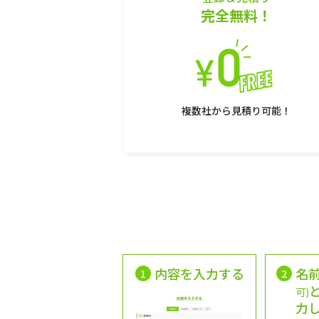
完全無料！
複数社から見積り可能！
内容を入力する
名
1
2
可)
力