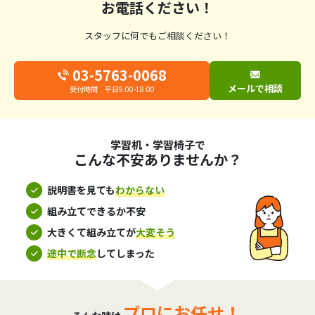
お電話ください！
スタッフに何でもご相談ください！
03-5763-0068
メールで相談
受付時間 平日9:00-18:00
学習机・学習椅子で
こんな不安ありませんか？
説明書を見ても
わからない
組み立てできるか不安
大きくて組み立てが
大変そう
途中で断念
してしまった
プロにお任せ！