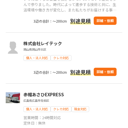
んで参りました。時代によって進歩する技術と共に、生
活環境や働き方が変化し、また私たちがお届けする事務
用品や事務機などの道具も大きく変化してきています。
別途見積
私たちはこのような時代の変化に対応しながら、これか
詳細・依頼
3辺の合計：～200cm
らもオフィス環境、オフィス家具、事務機器、事務用
品、船舶用家具、お住まいの家具までご提案します。
株式会社レイテック
岡山県岡山市北区
個人・法人対応
クレカ対応
別途見積
詳細・依頼
3辺の合計：～200cm
赤帽あさひEXPRESS
広島県広島市佐伯区
個人・法人対応
クレカ対応
現金対応
営業時間：24時間対応
定休日：無休