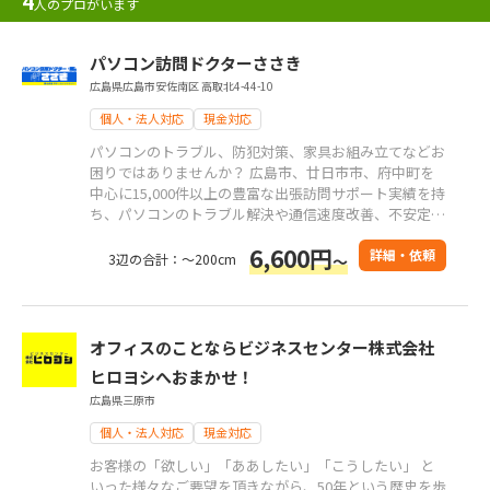
4
人のプロがいます
パソコン訪問ドクターささき
広島県広島市安佐南区 高取北4-44-10
個人・法人対応
現金対応
パソコンのトラブル、防犯対策、家具お組み立てなどお
困りではありませんか？ 広島市、廿日市市、府中町を
中心に15,000件以上の豊富な出張訪問サポート実績を持
ち、パソコンのトラブル解決や通信速度改善、不安定な
WIFI速度の高速化などをしてきました。パソコンの使い
6,600円
方や周辺機器や防犯カメラ、家具お組み立てなどに関す
詳細・依頼
3辺の合計：～200cm
～
るお困りごとに親身になって寄り添うことを心がけてい
ます。
オフィスのことならビジネスセンター株式会社
ヒロヨシへおまかせ！
広島県三原市
個人・法人対応
現金対応
お客様の「欲しい」「ああしたい」「こうしたい」 と
いった様々なご要望を頂きながら、50年という歴史を歩