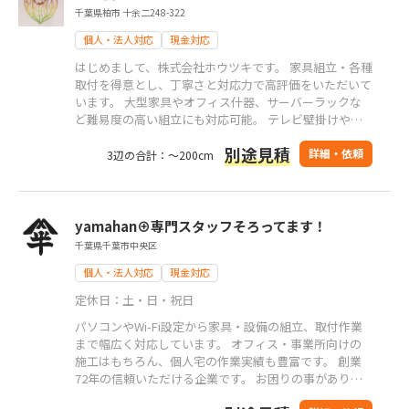
千葉県柏市 十余二248-322
個人・法人対応
現金対応
はじめまして、株式会社ホウツキです。 家具組立・各種
取付を得意とし、丁寧さと対応力で高評価をいただいて
います。 大型家具やオフィス什器、サーバーラックな
ど難易度の高い組立にも対応可能。 テレビ壁掛けや防
犯カメラ、スクリーン・プロジェクター設置まで、 現
別途見積
場状況に合熟練職人が丁寧・迅速に施工。お気軽にご相
詳細・依頼
3辺の合計：～200cm
談ください。
yamahan⊕専門スタッフそろってます！
千葉県千葉市中央区
個人・法人対応
現金対応
定休日：土・日・祝日
パソコンやWi-Fi設定から家具・設備の組立、取付作業
まで幅広く対応しています。 オフィス・事業所向けの
施工はもちろん、個人宅の作業実績も豊富です。 創業
72年の信頼いただける企業です。 お困りの事がありま
したら、遠慮なくお問い合わせ下さい。