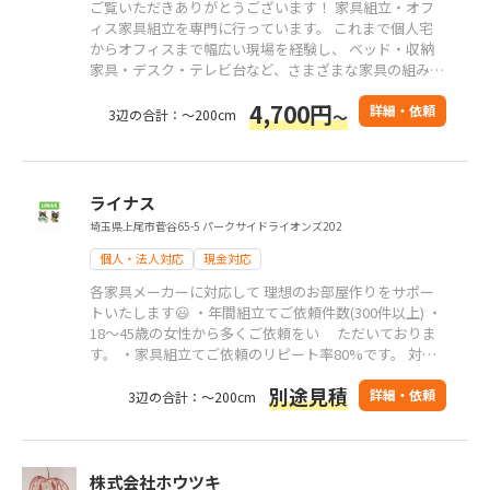
ご覧いただきありがとうございます！ 家具組立・オフ
ィス家具組立を専門に行っています。 これまで個人宅
からオフィスまで幅広い現場を経験し、 ベッド・収納
家具・デスク・テレビ台など、さまざまな家具の組み立
てに対応してきました。 作業はすべて自社対応で、外
4,700円
注は行っていません。 作業中の音や周囲への配慮、床
詳細・依頼
3辺の合計：～200cm
～
や家具への傷防止にも気を配り、安心してお任せいただ
ける対応を大切にしています。
ライナス
埼玉県上尾市菅谷65-5 パークサイドライオンズ202
個人・法人対応
現金対応
各家具メーカーに対応して 理想のお部屋作りをサポー
トいたします😃 ・年間組立てご依頼件数(300件以上) ・
18〜45歳の女性から多くご依頼をい ただいておりま
す。 ・家具組立てご依頼のリピート率80%です。 対応
エリア 1都6県(神奈川県、東京都、千葉県、埼玉県、群
別途見積
馬県、栃木県、茨城県)
詳細・依頼
3辺の合計：～200cm
株式会社ホウツキ