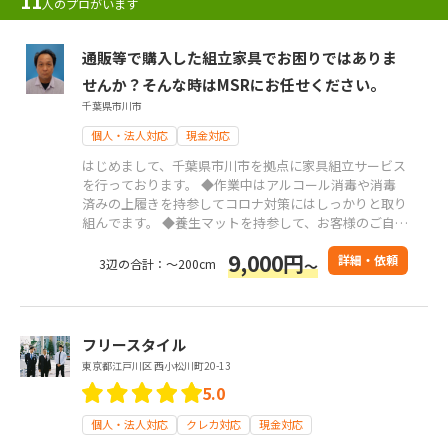
11
人のプロがいます
通販等で購入した組立家具でお困りではありま
せんか？そんな時はMSRにお任せください。
千葉県市川市
個人・法人対応
現金対応
はじめまして、千葉県市川市を拠点に家具組立サービス
を行っております。 ◆作業中はアルコール消毒や消毒
済みの上履きを持参してコロナ対策にはしっかりと取り
組んでます。 ◆養生マットを持参して、お客様のご自宅
に傷などをつけ無いように丁寧に作業をいたします。
9,000円
◆作業終了後、持参するコードレスクリーナーで簡易清
詳細・依頼
3辺の合計：～200cm
～
掃をさせて頂きます。 ◆お品物の梱包材はご自宅のご
ゴミ集積場まで作業終了後にお持ちします。
フリースタイル
東京都江戸川区 西小松川町20-13
5.0
個人・法人対応
クレカ対応
現金対応