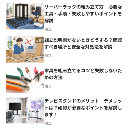
サーバーラックの組み立て方｜必要な
工具・手順・失敗しやすいポイントを
解説
組立
組立説明書がないときどうする？確認
すべき場所と安全な対処法を解説
組立
家具を組み立てるコツと失敗しないた
めの方法
組立
テレビスタンドのメリット デメリッ
トは？確認が必要なポイントを解説し
ます！
組立