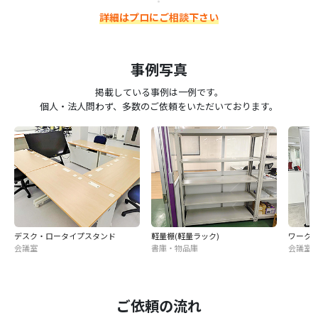
詳細はプロにご相談下さい
事例写真
掲載している事例は一例です。
個人・法人問わず、多数のご依頼をいただいております。
デスク・ロータイプスタンド
軽量棚(軽量ラック)
ワーク
会議室
書庫・物品庫
会議室
ご依頼の流れ