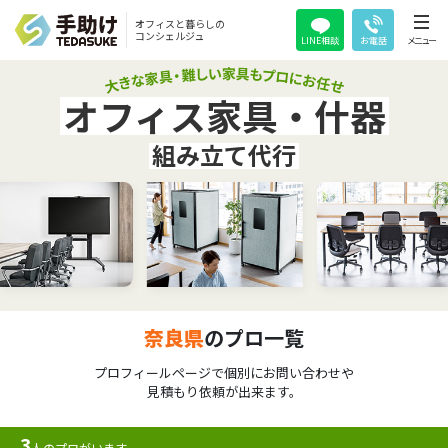
オフィスと暮らしの
コンシェルジュ
LINE相談
お電話
メニュー
オフィス家具・什器
組み立て代行
奈良県
のプロ一覧
プロフィールページで個別にお問い合わせや
見積もり依頼が出来ます。
3
人のプロがいます