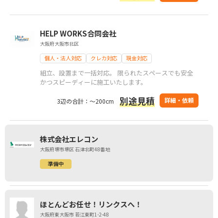
ている方に寄り添います！
HELP WORKS合同会社
大阪府大阪市北区
個人・法人対応
クレカ対応
現金対応
組立、設置まで一括対応。 限られたスペースでも安全
かつスピーディーに施工いたします。
別途見積
詳細・依頼
3辺の合計：～200cm
株式会社エレコン
大阪府堺市堺区 石津北町48番地
準備中
ほとんどお任せ！リンクスへ！
大阪府東大阪市 若江東町1-2-48