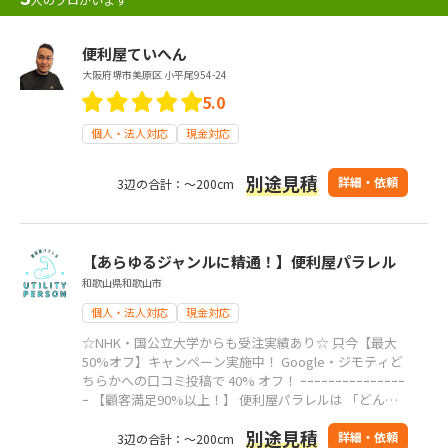
便利屋ていへん
大阪府堺市美原区 小平尾954-24
5.0
個人・法人対応
現金対応
別途見積
詳細・依頼
3辺の合計：～200cm
【あらゆるジャンルに精通！】便利屋パラレル
和歌山県和歌山市
個人・法人対応
現金対応
☆NHK・国公立大学からも受注実績あり☆ 只今【最大
50%オフ】キャンペーン実施中！ Google・ジモティど
ちらかへの口コミ投稿で 40% オフ！ ｰｰｰｰｰｰｰｰｰｰｰｰｰｰｰ
ｰ 【顧客満足90%以上！】 便利屋パラレルは 「どんな
事でも責任を持って親身にご相談をお受けする」 こと
別途見積
をモットーに ・24時間年中無休 ・出張費用0円 で困っ
詳細・依頼
3辺の合計：～200cm