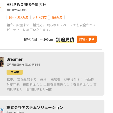
HELP WORKS合同会社
大阪府大阪市北区
個人・法人対応
クレカ対応
現金対応
組立、設置まで一括対応。 限られたスペースでも安全かつス
ピーディーに施工いたします。
別途見積
詳細・依頼
3辺の合計：～200cm
Dreamer
三重県四日市市 諏訪栄町16-8
準備中
格安、 事前見積もり 無料 出張費 格安提供！！ 24時間
対応可能 夜間料金なし 土日祝日関係なし！祝日料金なし 事
前見積もり 現地見積もり可能
株式会社アステムソリューション
和歌山県田辺市