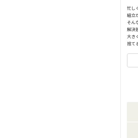
忙し
組立
そん
解決
大き
捨て