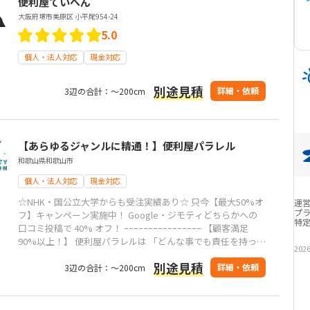
便利屋ていへん
大阪府堺市美原区 小平尾954-24
5.0
個人・法人対応
現金対応
別途見積
詳細・依頼
3辺の合計：～200cm
【あらゆるジャンルに精通！】便利屋パラレル
和歌山県和歌山市
個人・法人対応
現金対応
☆NHK・国公立大学からも受注実績あり☆ 只今【最大50%オ
運
プ
フ】キャンペーン実施中！ Google・ジモティどちらかへの
特
口コミ投稿で 40% オフ！ ｰｰｰｰｰｰｰｰｰｰｰｰｰｰｰｰ 【顧客満足
90%以上！】 便利屋パラレルは 「どんな事でも責任を持って
202
親身にご相談をお受けする」 ことをモットーに ・24時間年中
別途見積
無休 ・出張費用0円 で困っている方に寄り添います！
詳細・依頼
3辺の合計：～200cm