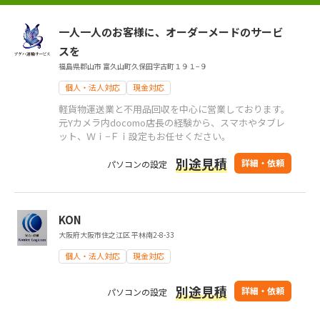
一人一人のお客様に、オーダーメードのサービ
スを
福島県郡山市 富久山町久保田字古町１９１−９
個人・法人対応
現金対応
軽貨物運送業と不用品回収を中心に営業しております。
元Yカメラ内docomo店長の経験から、スマホやタブレ
ット、Ｗｉ−Ｆｉ設定もお任せください。
別途見積
詳細・依頼
パソコンの設定
KON
大阪府大阪市住之江区 平林南2-8-33
個人・法人対応
現金対応
別途見積
詳細・依頼
パソコンの設定