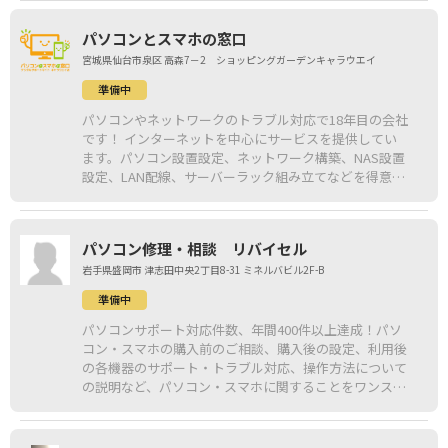
パソコンとスマホの窓口
宮城県仙台市泉区 高森7－2 ショッピングガーデンキャラウエイ
準備中
パソコンやネットワークのトラブル対応で18年目の会社
です！ インターネットを中心にサービスを提供してい
ます。パソコン設置設定、ネットワーク構築、NAS設置
設定、LAN配線、サーバーラック組み立てなどを得意と
しております。現場の困ったをお気軽にご相談くださ
い！
パソコン修理・相談 リバイセル
岩手県盛岡市 津志田中央2丁目8-31 ミネルバビル2F-B
準備中
パソコンサポート対応件数、年間400件以上達成！パソ
コン・スマホの購入前のご相談、購入後の設定、利用後
の各機器のサポート・トラブル対応、操作方法について
の説明など、パソコン・スマホに関することをワンスト
ップで対応いたします。お客様のご要望をしっかりとお
伺いした上で、お客様に合った機器や対策についてご提
案させて頂きます！まずは、お気軽にご相談ください。