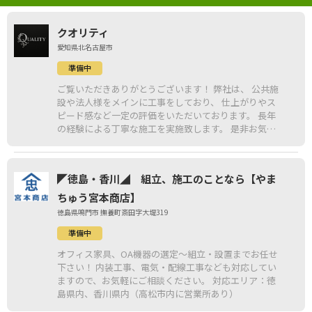
クオリティ
愛知県北名古屋市
準備中
ご覧いただきありがとうございます！ 弊社は、 公共施
設や法人様をメインに工事をしており、 仕上がりやス
ピード感など一定の評価をいただいております。 長年
の経験による丁寧な施工を実施致します。 是非お気軽
にお問い合わせください！
◤徳島・香川◢ 組立、施工のことなら【やま
ちゅう宮本商店】
徳島県鳴門市 撫養町斎田字大堤319
準備中
オフィス家具、OA機器の選定～組立・設置までお任せ
下さい！ 内装工事、電気・配線工事なども対応してい
ますので、お気軽にご相談ください。 対応エリア：徳
島県内、香川県内（高松市内に営業所あり）