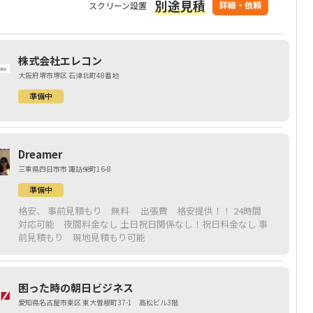
別途見積
す。 自社で職人を抱えているので施工は弊社の職人が対応い
詳細・依頼
スクリーン設置
たします。 ご相談・お見積りございましたらお気軽にお申し
付けください！
株式会社エレコン
大阪府堺市堺区 石津北町48番地
準備中
Dreamer
三重県四日市市 諏訪栄町16-8
準備中
格安、 事前見積もり 無料 出張費 格安提供！！ 24時間
対応可能 夜間料金なし 土日祝日関係なし！祝日料金なし 事
前見積もり 現地見積もり可能
困った時の朝日ビジネス
愛知県名古屋市東区 東大曽根町37-1 高松ビル3階