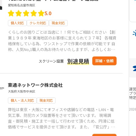
愛知県名古屋市南区
5.0
個人対応
クレカ対応
現金対応
くらしのお困りごとは当店に！！何でもご相談ください 【創
業１９８９年 東海地区のお客様に支えられて３７年】 各種資
格保有している為、ワンストップで作業の依頼が可能です 自
称、人気No,1職人の為お待たせいたしますが、よろしくお願
い致します
別途見積
詳細・依頼
スクリーン設置
東通ネットワーク株式会社
運
大阪府大阪市中央区
プ
特
個人・法人対応
現金対応
弊社は東京・大阪にてオフィスや店舗などの電話・LAN・電
202
気工事、防犯カメラ設置等をさせて頂いています。 現場調
査・御見積・施工まで一括して行わせて頂くため、円滑に低
価格でサービスを提供させて頂けます。 また、「官公庁」
「事務オフィス」「店舗」などの幅広い施工実績がありま