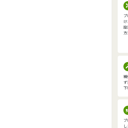
プ
け
設
方
補
ず
下
プ
し