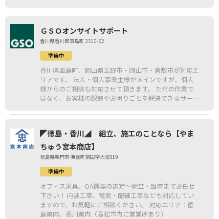
ＧＳＯオンサイトサポート
香川県香川郡直島町 2310-62
準備中
香川県直島町、岡山県玉野市・岡山市・倉敷市が対応エ
リアです。 法人・個人事業主様がメインですが、個人
様からのご相談も対応させて頂きます。 ただの作業で
はなく、お客様の課題やお困りごとを解決できるサービ
スを提供いたします。
◤徳島・香川◢ 組立、施工のことなら【やま
ちゅう宮本商店】
徳島県鳴門市 撫養町斎田字大堤319
準備中
オフィス家具、OA機器の選定～組立・設置までお任せ
下さい！ 内装工事、電気・配線工事なども対応してい
ますので、お気軽にご相談ください。 対応エリア：徳
島県内、香川県内（高松市内に営業所あり）