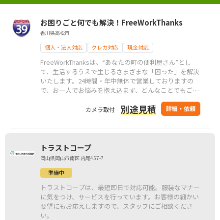
お困りごと何でも解決！FreeWorkThanks
香川県高松市
個人・法人対応
クレカ対応
現金対応
FreeWorkThanksは、“あなたの町の便利屋さん”とし
て、生活するうえで生じるさまざまな「困った」を解決
いたします。24時間・年中無休で営業しておりますの
で、お一人でお悩みを抱え込まず、どんなことでもご相
談ください。 地元地域に密着しておりますので、香川
別途見積
県内の一般のお客様だけでなく、香川県内の企業様から
詳細・依頼
カメラ取付
のご依頼も対応可能です。もちろん県外からのお客様、
企業様のご依頼もお任せください。
トラストコープ
岡山県岡山市南区 内尾457-7
準備中
トラストコープは、最短即日で対応可能。服装なマナー
に気をつけ、サービスを行っています。お客様の細かい
要望にもお応えしますので、スタッフにご相談くださ
い。