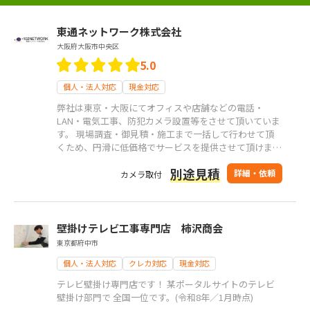
東通ネットワーク株式会社
大阪府大阪市中央区
5.0
個人・法人対応
現金対応
弊社は東京・大阪にてオフィスや店舗などの電話・
LAN・電気工事、防犯カメラ設置等をさせて頂いていま
す。 現場調査・御見積・施工まで一括して行わせて頂
くため、円滑に低価格でサービスを提供させて頂けま
す。 また、「官公庁」「事務オフィス」「店舗」など
別途見積
の幅広い施工実績があります。 自社で職人を抱えてい
詳細・依頼
カメラ取付
るので施工は弊社の職人が対応いたします。 ご相談・
お見積りございましたらお気軽にお申し付けください！
壁掛けテレビ工事専門店 柿沢商会
東京都府中市
個人・法人対応
クレカ対応
現金対応
テレビ壁掛け専門店です！ 某ポータルサイトのテレビ
壁掛け部門で 全国一位です。(令和8年／1月時点)