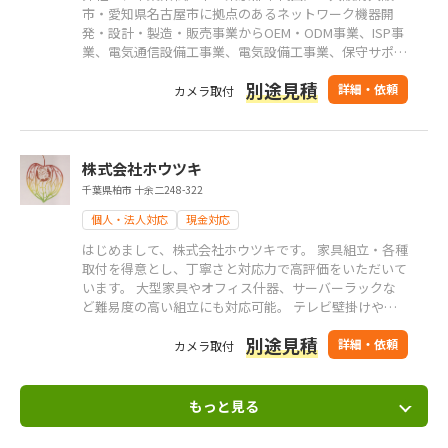
市・愛知県名古屋市に拠点のあるネットワーク機器開
発・設計・製造・販売事業からOEM・ODM事業、ISP事
業、電気通信設備工事業、電気設備工事業、保守サポー
ト事業、人材支援事業までを行うICTトータルソリュー
別途見積
ション企業です。 関東・関西を中心とし、全国エリア
詳細・依頼
カメラ取付
での施工実績がございます。
株式会社ホウツキ
千葉県柏市 十余二248-322
個人・法人対応
現金対応
はじめまして、株式会社ホウツキです。 家具組立・各種
取付を得意とし、丁寧さと対応力で高評価をいただいて
います。 大型家具やオフィス什器、サーバーラックな
ど難易度の高い組立にも対応可能。 テレビ壁掛けや防
犯カメラ、スクリーン・プロジェクター設置まで、 現
別途見積
場状況に合熟練職人が丁寧・迅速に施工。お気軽にご相
詳細・依頼
カメラ取付
談ください。
もっと見る