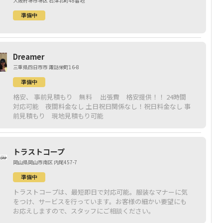
大阪府堺市堺区 石津北町48番地
準備中
Dreamer
三重県四日市市 諏訪栄町16-8
準備中
格安、 事前見積もり 無料 出張費 格安提供！！ 24時間
対応可能 夜間料金なし 土日祝日関係なし！祝日料金なし 事
前見積もり 現地見積もり可能
トラストコープ
岡山県岡山市南区 内尾457-7
準備中
トラストコープは、最短即日で対応可能。服装なマナーに気
をつけ、サービスを行っています。お客様の細かい要望にも
お応えしますので、スタッフにご相談ください。