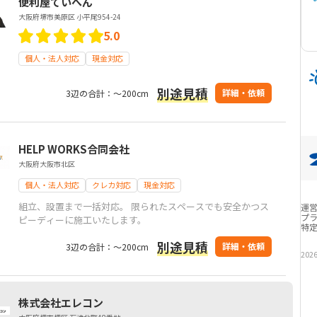
便利屋ていへん
大阪府堺市美原区 小平尾954-24
5.0
個人・法人対応
現金対応
別途見積
詳細・依頼
3辺の合計：～200cm
HELP WORKS合同会社
大阪府大阪市北区
個人・法人対応
クレカ対応
現金対応
組立、設置まで一括対応。 限られたスペースでも安全かつス
運
プ
ピーディーに施工いたします。
特
別途見積
詳細・依頼
3辺の合計：～200cm
202
株式会社エレコン