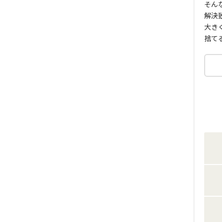
そん
解決
大き
捨て