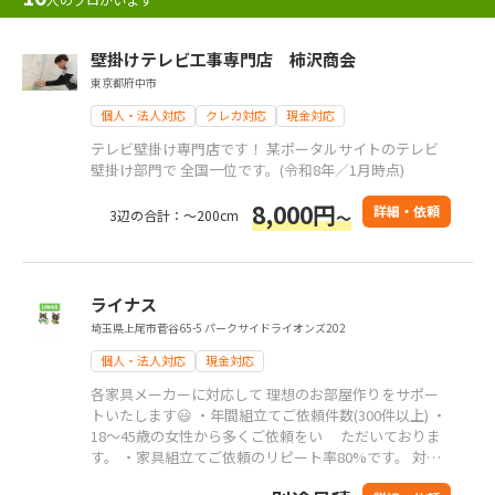
壁掛けテレビ工事専門店 柿沢商会
東京都府中市
個人・法人対応
クレカ対応
現金対応
テレビ壁掛け専門店です！ 某ポータルサイトのテレビ
壁掛け部門で 全国一位です。(令和8年／1月時点)
8,000円
詳細・依頼
3辺の合計：～200cm
～
ライナス
埼玉県上尾市菅谷65-5 パークサイドライオンズ202
個人・法人対応
現金対応
各家具メーカーに対応して 理想のお部屋作りをサポー
トいたします😃 ・年間組立てご依頼件数(300件以上) ・
18〜45歳の女性から多くご依頼をい ただいておりま
す。 ・家具組立てご依頼のリピート率80%です。 対応
エリア 1都6県(神奈川県、東京都、千葉県、埼玉県、群