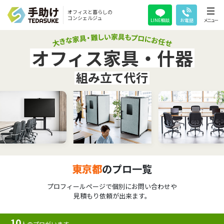
オフィスと暮らしの
コンシェルジュ
LINE相談
お電話
メニュー
オフィス家具・什器
組み立て代行
東京都
のプロ一覧
プロフィールページで個別にお問い合わせや
見積もり依頼が出来ます。
10
人のプロがいます