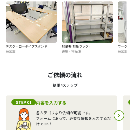
デスク・ロータイプスタンド
軽量棚(軽量ラック)
ワーク
会議室
書庫・物品庫
会議室
ご依頼の流れ
簡単4ステップ
STEP 01
内容を入力する
各カテゴリより依頼が可能です。
フォームに沿って、必要な情報を入力するだ
けでOK！