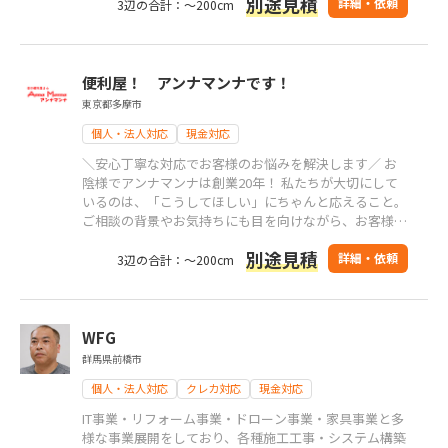
別途見積
馬県、栃木県、茨城県)
詳細・依頼
3辺の合計：～200cm
便利屋！ アンナマンナです！
東京都多摩市
個人・法人対応
現金対応
＼安心丁寧な対応でお客様のお悩みを解決します／ お
陰様でアンナマンナは創業20年！ 私たちが大切にして
いるのは、「こうしてほしい」にちゃんと応えること。
ご相談の背景やお気持ちにも目を向けながら、お客様の
立場に立った対応を心がけています。 ただ作業をこな
別途見積
すのではなく、 「何に困っているのか」「どうすれば
詳細・依頼
3辺の合計：～200cm
負担が軽くなるのか」を一緒に考え、 安心してお任せ
いただけるサービスを提します。
WFG
群馬県前橋市
個人・法人対応
クレカ対応
現金対応
IT事業・リフォーム事業・ドローン事業・家具事業と多
様な事業展開をしており、各種施工工事・システム構築