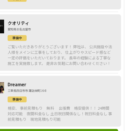
クオリティ
愛知県北名古屋市
準備中
ご覧いただきありがとうございます！ 弊社は、 公共施設や法
人様をメインに工事をしており、 仕上がりやスピード感など
一定の評価をいただいております。 長年の経験による丁寧な
施工を実施致します。 是非お気軽にお問い合わせください！
Dreamer
三重県四日市市 諏訪栄町16-8
準備中
格安、 事前見積もり 無料 出張費 格安提供！！ 24時間
対応可能 夜間料金なし 土日祝日関係なし！祝日料金なし 事
前見積もり 現地見積もり可能