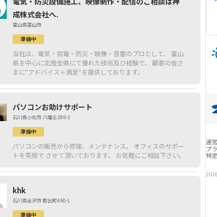
電気・防災設備施工、映像制作・配信のご相談は神
成株式会社へ.
富山県富山市
準備中
当社は、電気・弱電・防災・映像・音響のプロとして、 富山
県を中心に北陸全県にて優れた技術及び経験で、 顧客の皆さ
まに"アドバイス＋満足"を提供しております。
パソコンお助けサポート
石川県小松市 八幡壬286-2
準備中
運
パソコンの販売から修理、メンテナンス。 オフィスのサポー
プ
トを笑顔で させて頂いております。 お気軽にご相談下さい。
特
202
khk
石川県金沢市 割出町460-1
準備中