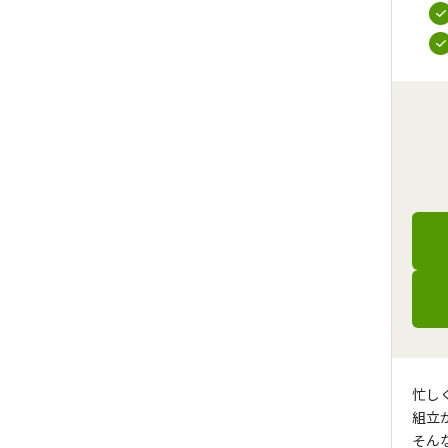
忙し
組立
そん