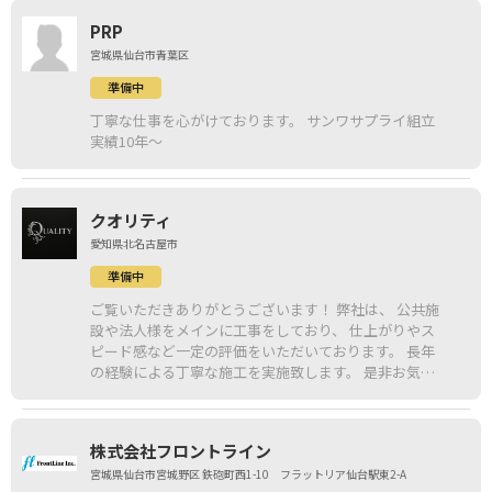
PRP
宮城県仙台市青葉区
準備中
丁寧な仕事を心がけております。 サンワサプライ組立
実績10年～
クオリティ
愛知県北名古屋市
準備中
ご覧いただきありがとうございます！ 弊社は、 公共施
設や法人様をメインに工事をしており、 仕上がりやス
ピード感など一定の評価をいただいております。 長年
の経験による丁寧な施工を実施致します。 是非お気軽
にお問い合わせください！
株式会社フロントライン
宮城県仙台市宮城野区 鉄砲町西1-10 フラットリア仙台駅東2-A