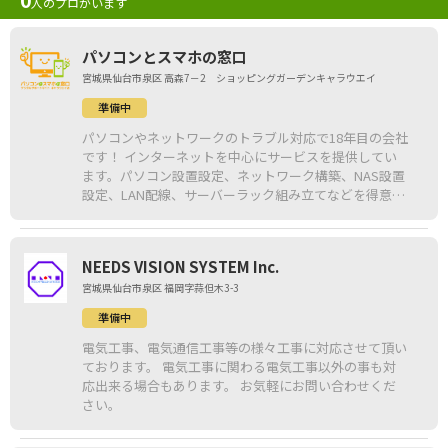
人のプロがいます
パソコンとスマホの窓口
宮城県仙台市泉区 高森7－2 ショッピングガーデンキャラウエイ
準備中
パソコンやネットワークのトラブル対応で18年目の会社
です！ インターネットを中心にサービスを提供してい
ます。パソコン設置設定、ネットワーク構築、NAS設置
設定、LAN配線、サーバーラック組み立てなどを得意と
しております。現場の困ったをお気軽にご相談くださ
い！
NEEDS VISION SYSTEM Inc.
宮城県仙台市泉区 福岡字蒜但木3-3
準備中
電気工事、電気通信工事等の様々工事に対応させて頂い
ております。 電気工事に関わる電気工事以外の事も対
応出来る場合もあります。 お気軽にお問い合わせくだ
さい。