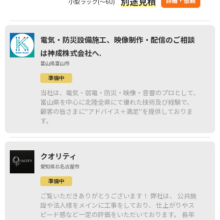
別途見積
詳細・依頼
小型ラック(～6U)
電気・防災設備施工、映像制作・配信のご相談
は神成株式会社へ.
富山県富山市
準備中
当社は、電気・弱電・防災・映像・音響のプロとして、
富山県を中心に北陸全県にて優れた技術及び経験で、
顧客の皆さまに"アドバイス＋満足"を提供しておりま
す。
クオリティ
愛知県北名古屋市
準備中
ご覧いただきありがとうございます！ 弊社は、 公共施
設や法人様をメインに工事をしており、 仕上がりやス
ピード感など一定の評価をいただいております。 長年