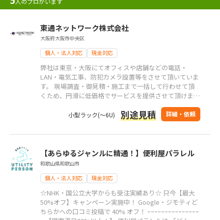
人のプロがいます
東通ネットワーク株式会社
大阪府大阪市中央区
個人・法人対応
現金対応
弊社は東京・大阪にてオフィスや店舗などの電話・
LAN・電気工事、防犯カメラ設置等をさせて頂いていま
す。 現場調査・御見積・施工まで一括して行わせて頂
くため、円滑に低価格でサービスを提供させて頂けま
す。 また、「官公庁」「事務オフィス」「店舗」など
別途見積
の幅広い施工実績があります。 自社で職人を抱えてい
詳細・依頼
小型ラック(～6U)
るので施工は弊社の職人が対応いたします。 ご相談・
お見積りございましたらお気軽にお申し付けください！
【あらゆるジャンルに精通！】便利屋パラレル
和歌山県和歌山市
個人・法人対応
現金対応
☆NHK・国公立大学からも受注実績あり☆ 只今【最大
50%オフ】キャンペーン実施中！ Google・ジモティど
ちらかへの口コミ投稿で 40% オフ！ ｰｰｰｰｰｰｰｰｰｰｰｰｰｰｰ