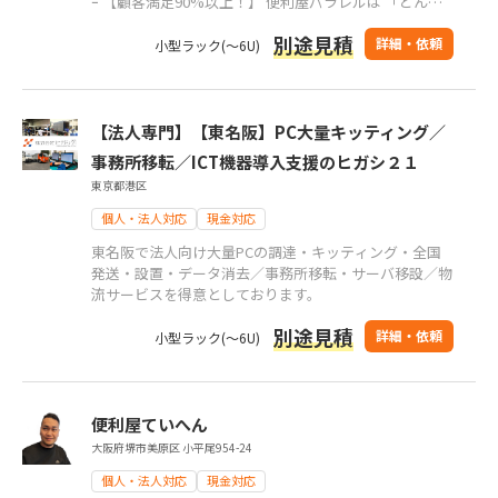
ｰ 【顧客満足90%以上！】 便利屋パラレルは 「どんな
事でも責任を持って親身にご相談をお受けする」 こと
別途見積
をモットーに ・24時間年中無休 ・出張費用0円 で困っ
詳細・依頼
小型ラック(～6U)
ている方に寄り添います！
【法人専門】【東名阪】PC大量キッティング／
事務所移転／ICT機器導入支援のヒガシ２１
東京都港区
個人・法人対応
現金対応
東名阪で法人向け大量PCの調達・キッティング・全国
発送・設置・データ消去／事務所移転・サーバ移設／物
流サービスを得意としております。
別途見積
詳細・依頼
小型ラック(～6U)
便利屋ていへん
大阪府堺市美原区 小平尾954-24
個人・法人対応
現金対応