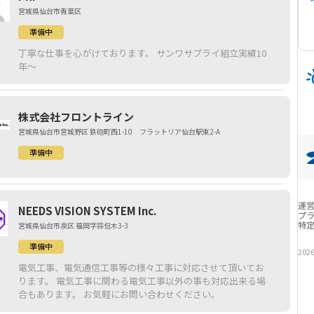
宮城県仙台市青葉区
準備中
丁寧な仕事を心がけております。 サンワサプライ組立実績10
年～
株式会社フロントライン
宮城県仙台市宮城野区 鉄砲町西1-10 フラットリア仙台駅東2-A
準備中
運
NEEDS VISION SYSTEM Inc.
プ
特
宮城県仙台市泉区 福岡字蒜但木3-3
準備中
202
電気工事、電気通信工事等の様々工事に対応させて頂いてお
ります。 電気工事に関わる電気工事以外の事も対応出来る場
合もあります。 お気軽にお問い合わせください。