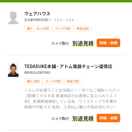
ウェアハウス
名古屋市緑区砂田２－７０１－１０３
個人・法人対応
クレカ対応
現金対応
別途見積
詳細・依頼
カメラ取付
TEDASUKE本舗 - アトム電器チェーン道徳店
愛知県名古屋市南区
個人対応
クレカ対応
現金対応
くらしのお困りごとは当店に！！何でもご相談ください
【創業１９８９年 東海地区のお客様に支えられて３７
年】 各種資格保有している為、ワンストップで作業の
依頼が可能です 自称、人気No,1職人の為お待たせいた
しますが、よろしくお願い致します
別途見積
詳細・依頼
カメラ取付