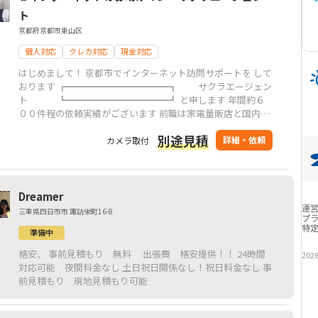
ト
京都府京都市東山区
個人対応
クレカ対応
現金対応
はじめまして！ 京都市でインターネット訪問サポートを して
おります ┏━━━━━━━━━━━┓ サクラエージェン
ト ┗━━━━━━━━━━━┛ と申します 年間約６
００件程の依頼実績がございます 前職は家電量販店と国内最
大手の 通信会社に勤め、現在も 多くのリピーター様に支えら
別途見積
れおり ますのでお客様を大切にし、 「頼んで良かった」とご
詳細・依頼
カメラ取付
満足頂けるよう 精一杯のサービスをご提供します！
Dreamer
運
三重県四日市市 諏訪栄町16-8
プ
特
準備中
格安、 事前見積もり 無料 出張費 格安提供！！ 24時間
202
対応可能 夜間料金なし 土日祝日関係なし！祝日料金なし 事
前見積もり 現地見積もり可能