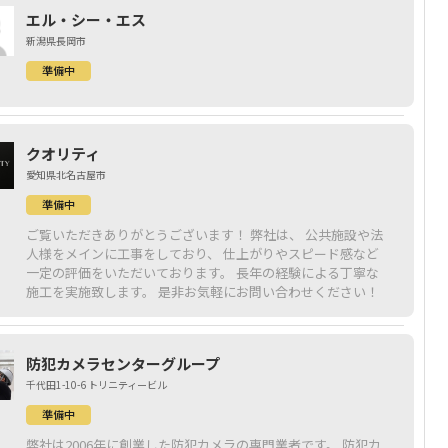
エル・シー・エス
新潟県長岡市
準備中
クオリティ
愛知県北名古屋市
準備中
ご覧いただきありがとうございます！ 弊社は、 公共施設や法
人様をメインに工事をしており、 仕上がりやスピード感など
一定の評価をいただいております。 長年の経験による丁寧な
施工を実施致します。 是非お気軽にお問い合わせください！
防犯カメラセンターグループ
千代田1-10-6 トリニティービル
準備中
弊社は2006年に創業した防犯カメラの専門業者です。 防犯カ