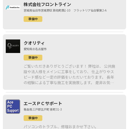
株式会社フロントライン
宮城県仙台市宮城野区 鉄砲町西1-10 フラットリア仙台駅東2-A
準備中
クオリティ
愛知県北名古屋市
準備中
ご覧いただきありがとうございます！ 弊社は、 公共施
設や法人様をメインに工事をしており、 仕上がりやス
ピード感など一定の評価をいただいております。 長年
の経験による丁寧な施工を実施致します。 是非お気軽
にお問い合わせください！
エースＰＣサポート
青森県三戸郡五戸町 新町31-3
準備中
パソコンのトラブル、修理おまかせ下さい。